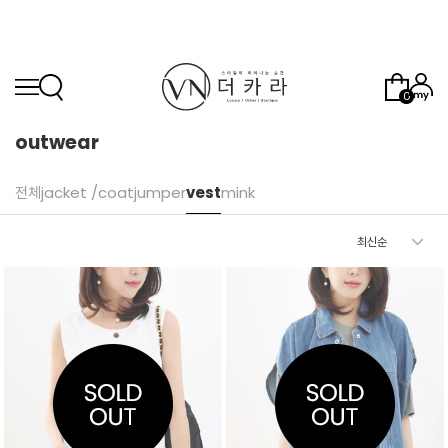
0
outwear
전체
jacket /coat
jumper
vest
mink