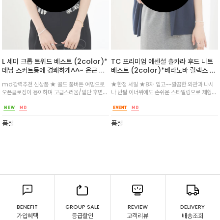
L 세미 크롭 트위드 베스트 (2color)*
TC 프리미엄 에센셜 숄카라 후드 니트
데님 스커트등에 경쾌하게^^~ 은근 민
베스트 (2color)*베라노바 릴렉스 무
소매 원피스와도 궁합이 굿 숄더 부분을
드 14게이지 /부드러운 터치감과 고급
md강력추천 신상품 ★ 골드 풀버튼 여밈으로
★한정 세일 ★8차 입고~~깔끔한 외관과 나시
드롭하여 체형커버는 물론 캐쥬얼함을
스러운 외관의 울 니트 베스트
오픈클로징이 용이하며 고급스러움/밑단 후면
나 반팔 이너위에도 손쉬운 스타일링으로 체형을
더했으며 넥과 슬리브 부분 깔끔하게 텍
밴딩을 적용하여 밀착감을 높였으며 프린지 디테
보완해주면서도 고급스러운 무드로 완성^^ 오
스처를 블록
일
버 숄더로 체형커버는 물론 릴렉스한 무드가 돋
보이는 여밈이 따로 없는 오픈 타입
품절
품절
BENEFIT
GROUP SALE
REVIEW
DELIVERY
가입혜택
등급할인
고객리뷰
배송조회