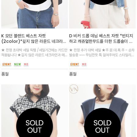
K 모던 블랜드 베스트 자켓
D 비커 드롭 데님 베스트 자켓 *빈티지
(2color)*깊지 않은 라운드 네크라인
하고 캐쥬얼한무드를 더한 드롭숄더 루
과 매끄러운 버튼 라인이 돋보이는 모던
즈핏 데님베스트
★ 한정 초대박 세일 득템 /세일기간에는 카드만
★ 한정 추가 대박 세일 ★주.문.대.폭.주 - 순차
버튼업 슬리브리스 베스트
적용됩니다 ★깊지 않은 라운드 네크라인과 매끄
발송중 ~~~ 무심한듯 툭 걸쳐주어도 스타일리하
러운 버튼 라인이 돋보이는 모던 버튼업 슬리브
게 연출되 넓은 암홀로 디자인된 오버핏 실루엣
리스 베스트/양 옆에는 은은한 웰트 포켓이 자리
이 매력적인 아이템/ 체형보완 만점 /가슴 한쪽
해 실용성을 더했고 모던하고 심플하게 너무 이
패치로 포인트를 더했으며 가볍고 여유있는 아이
품절
품절
뻐요^^
템