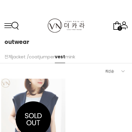
0
outwear
전체
jacket /coat
jumper
vest
mink