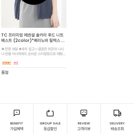
TC 프리미엄 에센셜 숄카라 후드 니트
베스트 (2color)*베라노바 릴렉스 무
드 14게이지 /부드러운 터치감과 고급
★한정 세일 ★8차 입고~~깔끔한 외관과 나시
스러운 외관의 울 니트 베스트
나 반팔 이너위에도 손쉬운 스타일링으로 체형을
보완해주면서도 고급스러운 무드로 완성^^ 오
버 숄더로 체형커버는 물론 릴렉스한 무드가 돋
보이는 여밈이 따로 없는 오픈 타입
품절
BENEFIT
GROUP SALE
REVIEW
DELIVERY
가입혜택
등급할인
고객리뷰
배송조회