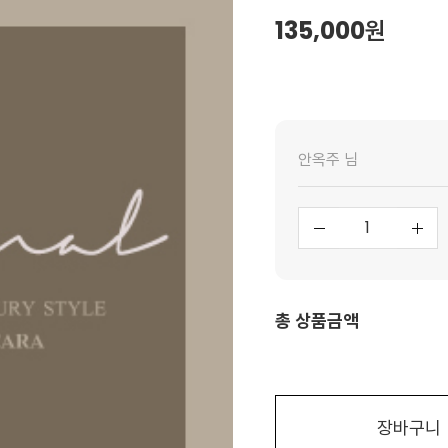
135,000
원
안옥주 님
총 상품금액
장바구니