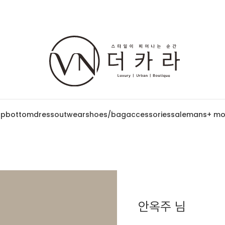
op
bottom
dress
outwear
shoes/bag
accessories
sale
mans
+ mo
안옥주 님