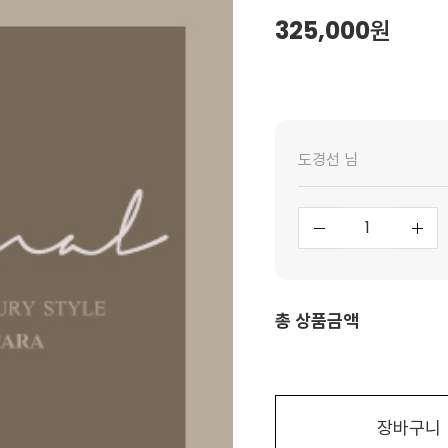
325,000
원
도경선 님
총 상품금액
장바구니