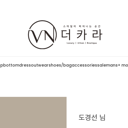
op
bottom
dress
outwear
shoes/bag
accessories
sale
mans
+ mo
도경선 님