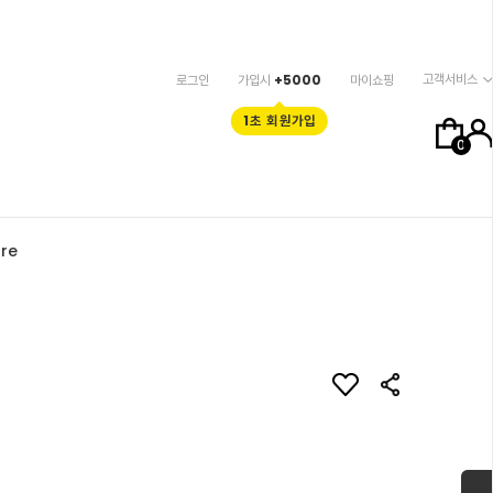
고객서비스
로그인
가입시
+5000
마이쇼핑
1초 회원가입
0
re