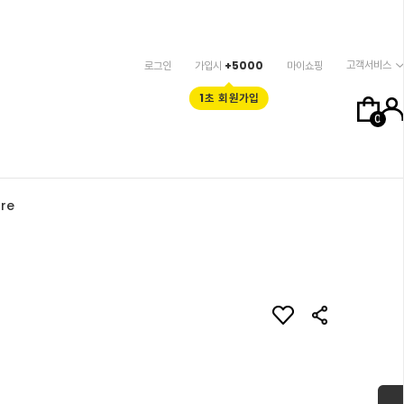
고객서비스
로그인
가입시
+5000
마이쇼핑
1초 회원가입
0
re