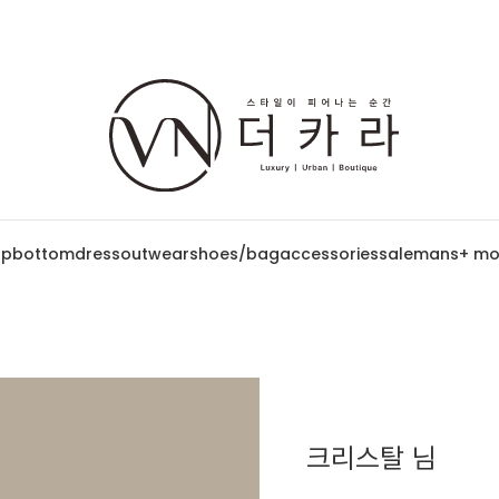
op
bottom
dress
outwear
shoes/bag
accessories
sale
mans
+ mo
크리스탈 님