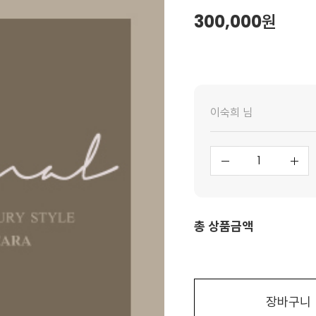
300,000
원
이숙희 님
총 상품금액
장바구니