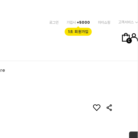
고객서비스
로그인
가입시
+5000
마이쇼핑
1초 회원가입
0
re