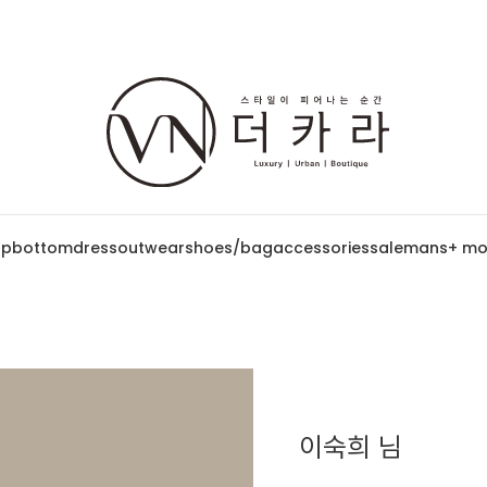
op
bottom
dress
outwear
shoes/bag
accessories
sale
mans
+ mo
이숙희 님