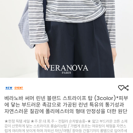
베라노바 써머 린넨 블랜드 스트라이프 탑 (3color)*피부
에 닿는 부드러운 촉감으로 가공된 린넨 특유의 통기성과
자연스러운 질감에 폴리에스터의 형태 안정성을 더한 원단
★한정 득템 세일 ★주.문.대.폭.주 - 전컬러 순차발송중~★ 얇고 부드러운 코튼 소재
감이 산뜻하게 닿는 스트라이프 롱슬리브탑 / 가볍게 흐르는 여유핏이 체형을 자연스
럽게 여리하게 보이게 하며 자외선 차단/여행/ 장마등 간절기까지 롱템으로 입어주세