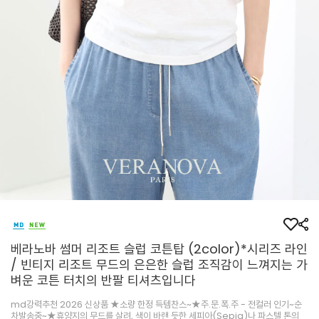
베라노바 썸머 리조트 슬럽 코튼탑 (2color)*시리즈 라인
/ 빈티지 리조트 무드의 은은한 슬럽 조직감이 느껴지는 가
벼운 코튼 터치의 반팔 티셔츠입니다
md강력추천 2026 신상품 ★소량 한정 득템찬스~★주.문.폭.주 - 전컬러 인기~순
차발송중~★휴양지의 무드를 살려, 색이 바랜 듯한 세피아(Sepia)나 파스텔 톤의