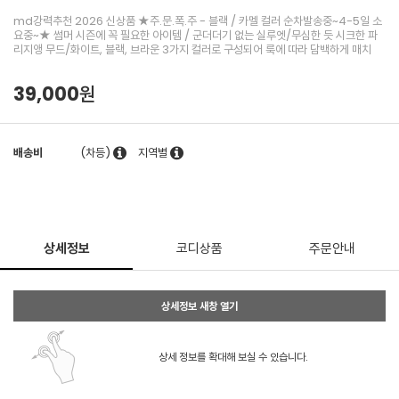
md강력추천 2026 신상품 ★주.문.폭.주 - 블랙 / 카멜 컬러 순차발송중~4-5일 소
요중~★ 썸머 시즌에 꼭 필요한 아이템 / 군더더기 없는 실루엣/무심한 듯 시크한 파
리지앵 무드/화이트, 블랙, 브라운 3가지 컬러로 구성되어 룩에 따라 담백하게 매치
39,000원
배송비
(차등)
지역별
상세정보
코디상품
주문안내
상세정보 새창 열기
상세 정보를 확대해 보실 수 있습니다.