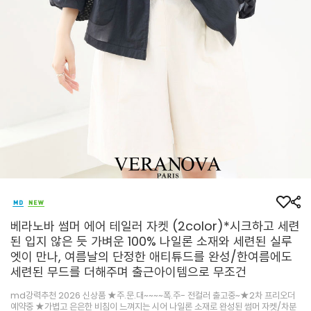
베라노바 썸머 에어 테일러 자켓 (2color)*시크하고 세련
된 입지 않은 듯 가벼운 100% 나일론 소재와 세련된 실루
엣이 만나, 여름날의 단정한 애티튜드를 완성/한여름에도
세련된 무드를 더해주며 출근아이템으로 무조건
md강력추천 2026 신상품 ★주.문.대~~~~폭.주- 전컬러 출고중~★2차 프리오더
예약중 ★가볍고 은은한 비침이 느껴지는 시어 나일론 소재로 완성된 썸머 자켓/차분