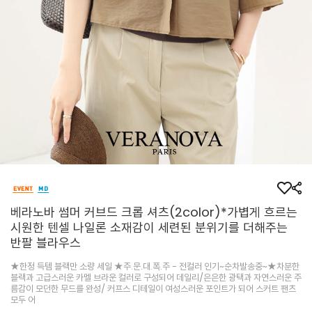
베라노바 썸머 커브드 크롭 셔츠(2color)*가볍게 흐르는
시원한 텐셀 나일론 소재감이 세련된 분위기를 더해주는
반팔 블라우스
★한정 득템 블랙만 소량 세일 ★주.문.대.폭.주 - 전컬러 인기~순차발송중~★차분한
블랙과 고급스러운 카멜 브라운 컬러로 구성되어 데일리/은은한 광택과 자연스러운 주
름감이 모던한 무드를 완성/ 커프스 디테일이 여성스러운 포인트가 되어 스커트 팬츠
모두 어