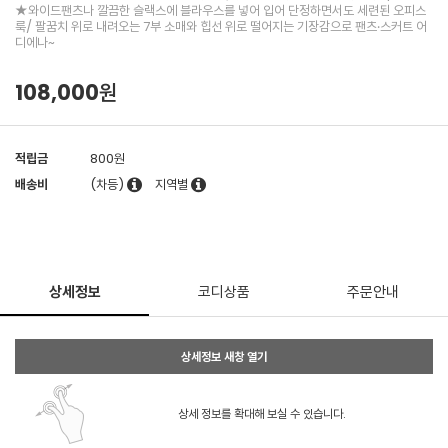
★와이드팬츠나 깔끔한 슬랙스에 블라우스를 넣어 입어 단정하면서도 세련된 오피스
룩/ 팔꿈치 위로 내려오는 7부 소매와 힙선 위로 떨어지는 기장감으로 팬츠·스커트 어
디에나~
108,000원
적립금
800원
배송비
(차등)
지역별
상세정보
코디상품
주문안내
상세정보 새창 열기
상세 정보를 확대해 보실 수 있습니다.