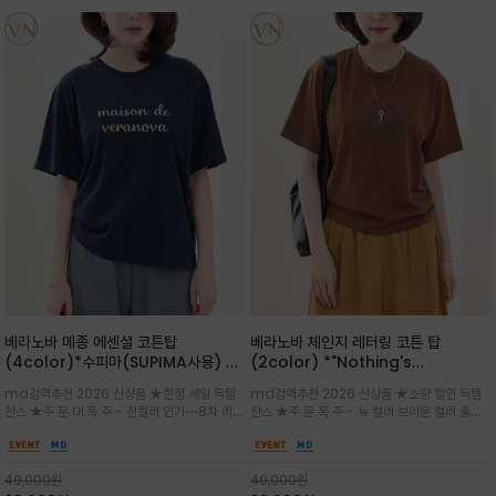
베라노바 메종 에센셜 코튼탑
베라노바 체인지 레터링 코튼 탑
(4color)*수피마(SUPIMA사용) 레
(2color) *"Nothing's
귤러한 사이즈로 편안한 착용감을 전하
change"아무것도 하지않으면 아무일
md강력추천 2026 신상품 ★한정 세일 득템
md강력추천 2026 신상품 ★소량 할인 득템
는 레터링 티셔츠
도 일어나지않는것/감각적인 레터링 프
찬스 ★주.문.대.폭.주 - 전컬러 인기~~8차 리오
찬스 ★주.문.폭.주 - 뉴 컬러 브라운 컬러 출시~
린팅이 돋보이는 베라노바 티셔츠
더 ~화이트 입고 ★ 데일리 아이템 /고유의 그래
전컬러 인기~~~2차 리오더 ★블랙 레터링으로
픽이나 컬러 조합을 통해 'Essential'한 무드를
무드를 만들고 기본 베이스의 컬러감이라 출근시
트렌디하게 해석/범용성이 좋아 여름내내 입기
팬츠나 데님등에 모두 잘 어울리는 디자인 /부드
49,000
원
49,000
원
좋은 컬러웨이와 디자인입니다^^
럽고 유연한 코튼 소재로 편안