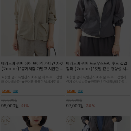
베라노바 썸머 에어 브이넥 가디건 자켓
베라노바 썸머 드로우스트링 후드 집업
(2color)*공기처럼 가볍고 시원한 나
점퍼 (2color)*깃털 같은 경량성 시원
일론 에어 라인 / 마더 오브 자캐 버튼 /
한 프리미엄 나일론 /볼륨 핏
★핫템 썸머 득템찬스 ★주.문.대.폭.주 - 전컬
★핫템 썸머 득템찬스 ★주.문.폭.주 - 전컬러
브이넥 디자인이라 부담없이 쓱쓱~걸치
(Volume Fit)가볍지만 입체적인 실
러 순차발송중~★한여름 꿉꿉한 날씨에도 쾌적
인기 순차발송중★한정판 / 한여름부터 간절기
는 꾸안꾸!!가볍고 바스락한 나일론 블렌
루엣을 유지하는 구조적 디자인
함을 유지하는 나일론 소재 브이넥 가디건 스타
까지~후드 스트링과 프런트 지퍼, 밴딩 소매, 밑
드 소재감이 세련된 무드를 더해주는 가
일 자켓은 가벼운 무게감과 방수성 덕분에 여름
단 스토퍼 디테일로 핏 조절이 가능해 실용적/바
디건 스타일
철 활용도 만점 / 모던한 디자인으로 이너와 팬츠
스락한 텍스처가 몸에 달라붙지 않아 산뜻하며
125,000
원
139,000
원
등과 밸런스를 맞춥니다
가볍게 비치는 세련된후드
98,000
원
21%
97,000
원
30%