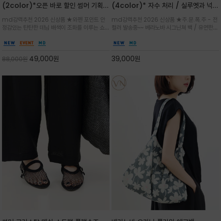
(2color)*오픈 바로 할인 썸머 기획
(4color)* 자수 처리 / 실루엣과 넉넉
★데님, 팬츠, 원피스는 물론 출근룩, 주
한 수납력을 자랑하는 베라노바의 에센
md강력추천 2026 신상품 ★와펜 포인트 안
md강력추천 2026 신상품 ★주.문.폭.주 - 전
말 모임룩, 여행룩까지 ~
셜 숄더백
정감있는 탄탄한 데님 배색이 조화를 이루는 쇼
컬러 발송중~~ 베라노바 시그닌쳐 백 / 유연한
퍼백/넉넉한 수납공간으로 데일리부터 여행까지
텍스처가 몸에 자연스럽게 감기며, 넓은 스트랩
클래식한 네이비·아이보리 스트라이프와 산뜻한
설계로 어깨의 피로도를 낮춰 편안한 착용/가볍
스카이블루 컬러가 너무 이쁜 쇼퍼백
게 들수록 더욱 멋스러운 크링클 텍스처의 데일
49,000
원
39,000
원
88,000
원
리 숄더백