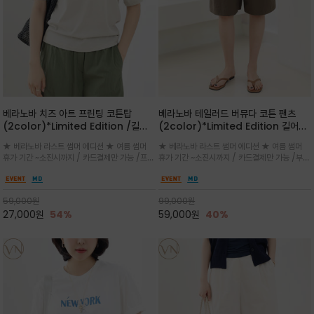
베라노바 치즈 아트 프린팅 코튼탑
베라노바 테일러드 버뮤다 코튼 팬츠
(2color)*Limited Edition /길어
(2color)*Limited Edition 길어진
진 여름의 끝자락까지 멋스럽게 연출하
여름의 끝자락까지 멋스럽게 연출하세요
★ 베라노바 라스트 썸머 에디션 ★ 여름 썸머
★ 베라노바 라스트 썸머 에디션 ★ 여름 썸머
세요 ^^
^^
휴가 기간 ~소진시까지 / 카드결제만 가능 /프론
휴가 기간 ~소진시까지 / 카드결제만 가능 /부드
트의 미니 레터링과 백라인의 감각적인 치즈 일
러운 프리미엄 코튼 블랜드 자연스러운 텍스처와
러스트 프린트가 더해져 과하지 않으면서도 세련
은은한 매트 컬러가 고급스러운 분위기
된 포인트를 완성
59,000
원
99,000
원
27,000
원
54%
59,000
원
40%