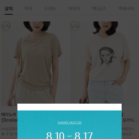
상의
하의
드레스
아우터
백/슈즈
액세서리
베라노바 심플 VN13 코튼탑
베라노바 어반 우먼 강연 코튼탑
(3color)*썸머 바이오 강연/ 스판 너
(2color) *한여름 내내 입는 오가닉
무 좋고 옷감 시원한 프리미엄 소재 / 군
강연 코튼 / Partial Printing/라인
md강력추천 2026 신상품 ★한정 대박 세일
md강력추천 2026 신상품 ★대박 득템찬스
더더기 없이 깔끔한 무드가 매력적인
워크 (Line Work) & 스케치/감각적
★ 주.문.대.폭.주 - 전컬러 인기~순차발송중
~~ 주.문.대.폭.주 - 전컬러 인기~순차발송중~★
VN13 코튼 티셔츠
인 아트워크 프린트가 시선을 끄는 루즈
~~3차 리오더 ★ 기분좋게 적당히 슬림하게~ 편
시원한 터치감의 오가닉 강연 코튼 소재로 편안