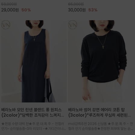
59,000
원
65,000
원
으로도 포인트가 되며, 데일리 활
29,000
원
50%
30,000
원
53%
베라노바 모던 린넨 블랜드 롱 원피스
베라노바 썸머 강연 에어리 코튼 탑
(2color)*담백한 조직감이 느껴지는
(3color)*루즈하게 무심히 세련된핏/
린넨 블렌드 소재로 완성된 슬리브리스
여름 원단 공기처럼 가벼운 촉감/바람을
★한정 수량 대박 찬★주.문.대.폭.주 - 전컬러
md강력추천 2026 신상품 ★주.문.폭.주 - 전
롱 원피스
품은 시원함: 우수한 통기성
인기~ 순차발송중~3차 리오더 ~★가디건이나
컬러 인기 순차발송중★한정판 피부에 닿는 순간
린넨 자켓을 가볍게 걸치면 세련된 오피스룩으로
느껴지는 프리미엄 강연면의 고슬고슬하고 산뜻