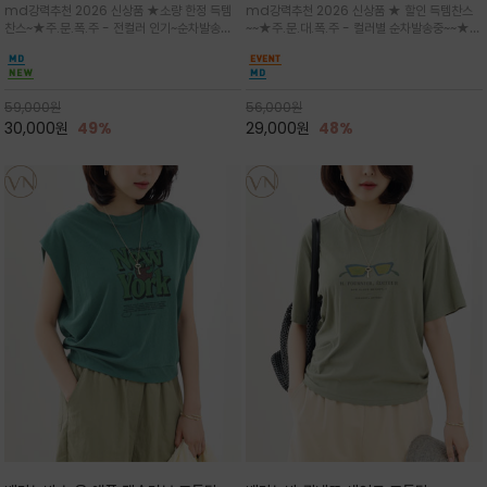
md강력추천 2026 신상품 ★소량 한정 득템
md강력추천 2026 신상품 ★ 할인 득템찬스
는 가벼운 코튼 터치의 반팔 티셔츠입니
의 미를 살려 말의 윤곽선만 스케치하여
찬스~★주.문.폭.주 - 전컬러 인기~순차발송중
~~★주.문.대.폭.주 - 컬러별 순차발송중~~★프
다
감성을 담은 아이템
~★휴양지의 무드를 살려, 색이 바랜 듯한 세피
랑스 감성의 포근하면서도 우아한 무드를 담은
아(Sepia)나 파스텔 톤의 해변 풍경으로 세련
말(Horse) 드로잉 티셔츠는 여유로운 실루엣과
된 뮤트톤 컬러 팔레트로 빈티지한 무드의 선샤
감각적인 아트워크로 고급스러운 여름 스타일링
인 프린트가 더해져 담백하면서도 감각
을 완성할 수 있습니다
59,000
원
56,000
원
30,000
원
49%
29,000
원
48%