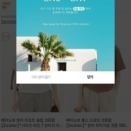
핏 강연티셔츠
안함을 동시에 느낄수 있으며 차분하고 필요한
한 착용감을 선사하며, 자연스럽게 떨어지는 실루
컬러웨이로 단독 또는 린넨 자켓/ 여름점퍼 안에
엣이 편안하며 ★도회적인 무드로 루즈하게 단독
코디하기 만능템 입니다^^
으로도 포인트가 되며, 데일리 활
54,000
원
65,000
원
29,000
원
46%
30,000
원
53%
다시 보지 않기
닫기
베라노바 썸머 리조트 슬럽 코튼탑
베라노바 홀스 드로잉 코튼탑
(2color)*시리즈 라인 / 빈티지 리조
(3color)* 썸머 피치가공 코튼 100프
트 무드의 은은한 슬럽 조직감이 느껴지
로 / 에스파스(Espace) 드로잉 여백