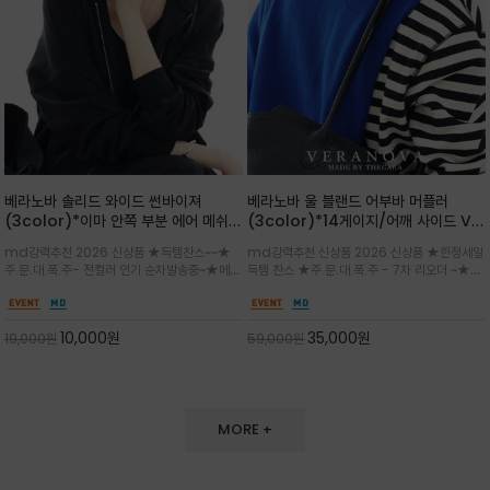
베라노바 솔리드 와이드 썬바이져
베라노바 울 블랜드 어부바 머플러
(3color)*이마 안쪽 부분 에어 메쉬
(3color)*14게이지/어깨 사이드 VN
(Air-Mesh) 쾌적하고 편하게 / 베라
브랜드 스카시 편직 기법 /시선을 사로
md강력추천 2026 신상품 ★득템찬스~~★
md강력추천 신상품 2026 신상품 ★한정세일
노바 심볼 전사 인쇄(Transfer
잡는 감각적인 레이어드 니트 어부바숄/
주.문.대.폭.주- 전컬러 인기 순차발송중~★메쉬
득템 찬스 ★주.문.대.폭.주 - 7차 리오더 ~★셔
Printing)뒷밴딩으로 사이즈 조절이 가
뒷면의 은은한 V자 조직감과 부드러운
쿠션 마감으로 이마 눌림을 최소화하고, 하루 종
츠나 원피스 위에 가볍게 걸쳐 스타일리시한 포
능해 누구나 안정적으로 착용
터치감으로 완성도를 높였으며, 단조로
일 보송보송한 스킨케어 핏(Skin-care fit)을
인트를 주기 좋으며, 소매 끝단에 위치한 실버
운 코디에 특별한 무드를 더해줄 아이템
유지심플한 로고 포인트와 세련된 컬러로 일상,골
'VN' 메탈 로고 장식이 브랜드의 정체성과 고급
10,000
원
35,000
원
19,000
원
59,000
원
프,여행까지~~
스러움을 동시에
MORE +