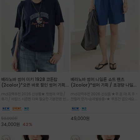
베라노바 썸머 미키 1928 코튼탑
베라노바 썸머 나일론 쇼트 팬츠
(2color)*오픈 바로 할인 썸머 기획
(2color)*썸머 기획 / 초경량 나일론
★ 한정수량 제작 ★ 오가닉 코튼으로
(Lightweight): 입은 듯 안 입은 듯
md강력추천 2026 신상품★ 핫썸머 여행 /
md강력추천 2026 신상품 ★주.문.대.폭.주 -
빈티지 프린트로 여름 하의와 모두 잘어
가벼운 아이템 / 여행 / 일상 / 운동 모
휴가 / 바캉스 시즌엔 더욱 필요한 기분전환 빈티
전컬러 인기~순차발송중~★ 무조건 입으세요~~
울리는 그래픽
두 가능한 아이템
지 무드가 돋보이는 에센셜★네이비와 차분한 카
폭염과 장마 꿉꿉함이 지속되는 한여름날 필수템
키 컬러 위에 빈티지한 크랙 효과의 레트로 감성
입니다^^가볍고 드라이한 터치감의 나일론 소
그래픽을 더해 캐주얼하면서도 세련된 분위기를
재로 완성한 자연스럽게 어우러져 출근룩, 여행
49,000
원
59,000
원
완성
룩, 모임룩, 데일리룩까지 다양하게
34,000
원
42%