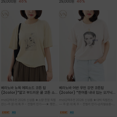
29,000
원
40%
29,000
원
40%
베라노바 뉴욕 에피소드 코튼 탑
베라노바 어반 우먼 강연 코튼탑
(2color)*얇고 부드러운 쿨 코튼 소재
(2color) *한여름 내내 입는 오가닉
/ 릴렉스드 핏 (Relaxed Fit) 편안하
강연 코튼 / Partial Printing/라인
md강력추천 2026 신상품 ★소량 한정 득템
md강력추천 2026 신상품 ★대박 득템찬스
고 자연스러운 멋이 있는 핏으로 여름내
워크 (Line Work) & 스케치/감각적
찬스~주.문.대.폭.주 - 전컬러 인기~~~★ 쨍한듯
~~ 주.문.대.폭.주 - 전컬러 인기~순차발송중~★
내 편하고 감각적으로 입으세요
인 아트워크 프린트가 시선을 끄는 루즈
세련된 컬러감에 빈티지한 무드의 아트 프린팅과
시원한 터치감의 오가닉 강연 코튼 소재로 편안
핏 강연티셔츠
내추럴한 컬러감이 매력적인 티셔츠/여유로운
한 착용감을 선사하며, 자연스럽게 떨어지는 실루
실루엣과 부드러운 터치감으로 편안하게 착용
엣이 편안하며 ★도회적인 무드로 루즈하게 단독