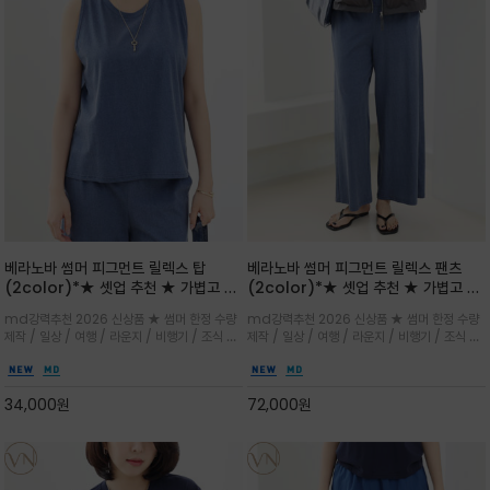
베라노바 썸머 피그먼트 릴렉스 탑
베라노바 썸머 피그먼트 릴렉스 팬츠
(2color)*★ 셋업 추천 ★ 가볍고 부
(2color)*★ 셋업 추천 ★ 가볍고 부
드러운 터치감이 돋보이는 피그먼트 코
드러운 터치감이 돋보이는 피그먼트 코
md강력추천 2026 신상품 ★ 썸머 한정 수량
md강력추천 2026 신상품 ★ 썸머 한정 수량
튼 소재로 완성
튼 소재로 완성
제작 / 일상 / 여행 / 라운지 / 비행기 / 조식 /
제작 / 일상 / 여행 / 라운지 / 비행기 / 조식 /
꾸안꾸 이지 컴포트 라인으로 얇고 부드러운 피
꾸안꾸 이지 컴포트 라인으로 얇고 부드러운 피
그먼트로 제작되어 편하고 가볍게 후회없으실 아
그먼트로 제작되어 편하고 가볍게 후회없으실 아
이템 입니다
이템 입니다
34,000
원
72,000
원