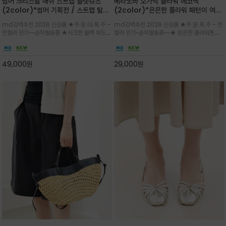
썸머 크리스탈 매쉬 스트랩 플랫슈즈
베라노바 오가닉 플라워 에코백
(2color)*썸머 기획전 / 스트랩 탈착
(2color)*은은한 플라워 패턴이 여름
하지않고 편하게 신으셔도 되는 타입~섬
룩에 산뜻한 포인트를 더해주는 코튼 에
md강력추천 2026 신상품 ★주.문.대.폭.주 -
md강력추천 2026 신상품 ★주.문.폭.주 - 전
세한 메쉬 짜임 위로 은은하게 반짝이는
코백
전컬러 인기~~순차발송중 ★시크한 블랙 부드러
컬러 인기~순차발송중~~★ 은은한 플라워톤이
크리스탈 디테일을 더한 플랫슈즈
운 그레이 컬러로 구성되어 룩에 세련되게 매치
룩에 방해되지않고 시원한 여름무드에 잔잔하고
하게 좋으며 가볍고 시원해 데일리 만능 아이템 /
고급스럽게 내추럴한 감성의 천연 오가닉 코튼소
와이드 팬츠와 함께 데일리룩·출근룩 포인트
재/내부 포켓과 VERANOVA 자수 디테일이 더
49,000
원
29,000
원
해져 완성