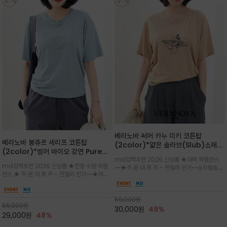
베라노바 써머 카누 미키 코튼탑
베라노바 봉쥬르 세리프 코튼탑
(2color)*얇은 슬라브(Slub)소재
(2color)*썸머 바이오 강연 Pure
부드럽고 폭염에도 시원하게 착용 가능
md강력추천 2026 신상품 ★대박 득템찬스
Cotton / 세리프 폰트를 선택하고 감
하며, 몸에 잘 달라붙지 않아 쾌적
md강력추천 2026 신상품 ★한정 수량 득템
~~★주.문.대.폭.주 - 전컬러 인기~~순차발송중
성적인 프랑스어 수식어를 조합
찬스 ★ 주.문.대.폭.주 - 전컬러 인기~~★여름
~★썸머 무드의 프린트가 매력적이며 여유 있는
의 시원한 감성/자연스러운 필기체 파리지앵의
드롭숄더 핏과 부드러운 라운드넥이 편안하며, 앞
여유로운 감성/피부에 닿는 순간 기분 좋은 청량
면 캐릭터 프린트가 캐주얼한 포인트를 더해줍니
한 원단을 사용해 데일리 코디 만능 아이템
59,000
원
다.
56,000
원
30,000
원
49%
29,000
원
48%