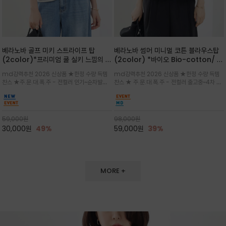
베라노바 골프 미키 스트라이프 탑
베라노바 썸머 미니멀 코튼 블라우스탑
(2color)*프리미엄 쿨 실키 느낌의 폴
(2color) *바이오 Bio-cotton/ 시
리소재와 스판으로 한 경쾌하게 여름내
원한 터치 / 나일론 블랜드 / 티셔츠처
md강력추천 2026 신상품 ★한정 수량 득템
md강력추천 2026 신상품 ★한정 수량 득템
내 ★골프 미키티 포함 구매및 20만원
럼 편안하지만 블라우스처럼 단정한 무
찬스 ★주.문.대.폭.주 - 전컬러 인기~순차발송
찬스 ★ 주.문.대.폭.주 - 전컬러 출고중~4차 리
넘는 구매고객님께는 타이틀리스트 베라
드가 느껴지는 코튼 블라우스 탑
중~★ 화이트 바탕에 그레이·스카이블루 스트라
오더 ★ 넥라인과 뒷 지퍼로 완성도가 높으며 가
노바 골프공 2피스 3구 증정(소진시 마
이프가 산뜻한 컬러감을 연출/안정감 있는 라운
볍게 퍼지는 박시한 실루엣과 크롭 기장이 하체
감)★
드 넥라인과 여유있는 스탠다드 핏으로 여름내내
를 길어 보이게 해주며 와이드 팬츠와 셋업
이쁘게 입으세요 ^^
59,000
원
98,000
원
30,000
원
49%
59,000
원
39%
MORE +