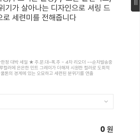
위기가 살아나는 디자인으로 셔링 드
으로 세련미를 전해줍니다
한정 대박 세일 ★ 주.문.대~폭.주 - 4차 리오더 ~~순차발송중
크루컬러에 은은한 민트 그레이가 더해져 시원한 컬러로 도회적
 쿨톤의 경계에 있는 오묘하고 세련된 분위기를 연출
0
원