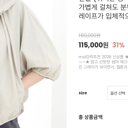
가볍게 걸쳐도 분
레이프가 입체적
169,000원
115,000원
31%
md강력추천 2026 신상품 ★
~~~★ 맑고 산뜻한 썸머 에
인 그레이가 섞이면서, 웜톤과
size
총 상품금액