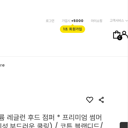
고객서비스
로그인
가입시
+5000
마이쇼핑
1초 회원가입
0
re
륨 레글런 후드 점퍼 * 프리미엄 썸머
성,부드러운 쿨링) / 코튼 블랜디드/