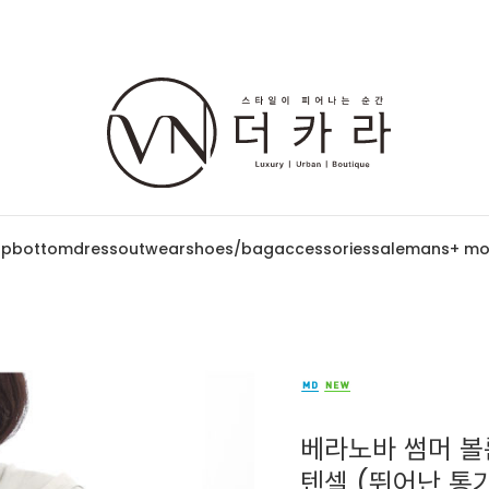
op
bottom
dress
outwear
shoes/bag
accessories
sale
mans
+ mo
베라노바 썸머 볼
텐셀 (뛰어난 통기