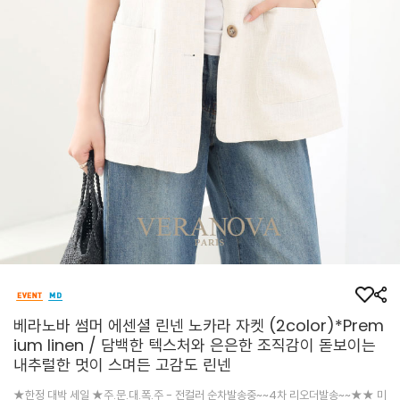
베라노바 썸머 에센셜 린넨 노카라 자켓 (2color)*Prem
ium linen / 담백한 텍스처와 은은한 조직감이 돋보이는
내추럴한 멋이 스며든 고감도 린넨
★한정 대박 세일 ★주.문.대.폭.주 - 전컬러 순차발송중~~4차 리오더발송~~★★ 미