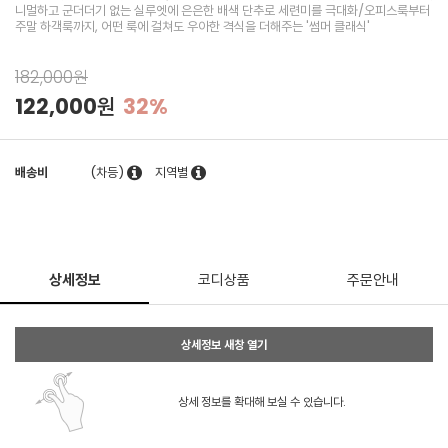
니멀하고 군더더기 없는 실루엣에 은은한 배색 단추로 세련미를 극대화/오피스룩부터
주말 하객룩까지, 어떤 룩에 걸쳐도 우아한 격식을 더해주는 '썸머 클래식'
182,000원
122,000원
32%
배송비
(차등)
지역별
상세정보
코디상품
주문안내
상세정보 새창 열기
상세 정보를 확대해 보실 수 있습니다.