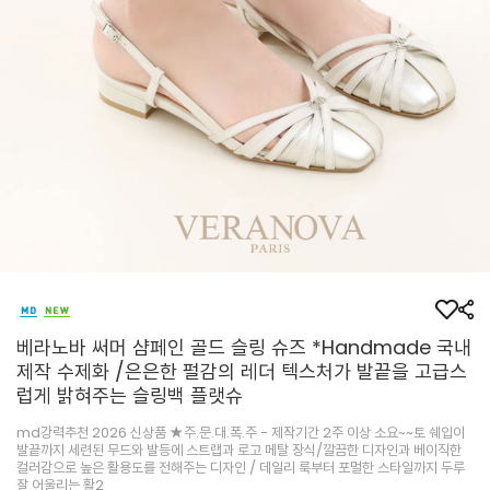
베라노바 써머 샴페인 골드 슬링 슈즈 *Handmade 국내
제작 수제화 /은은한 펄감의 레더 텍스처가 발끝을 고급스
럽게 밝혀주는 슬링백 플랫슈
md강력추천 2026 신상품 ★주.문.대.폭.주 - 제작기간 2주 이상 소요~~토 쉐입이
발끝까지 세련된 무드와 발등에 스트랩과 로고 메탈 장식/깔끔한 디자인과 베이직한
컬러감으로 높은 활용도를 전해주는 디자인 / 데일리 룩부터 포멀한 스타일까지 두루
잘 어울리는 활2