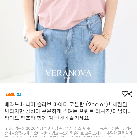
베라노바 써머 슬라브 마이티 코튼탑 (2color)* 세련된
빈티지한 감성이 은은하게 스며든 프린트 티셔츠/데님이나
와이드 팬츠와 함께 여름내내 즐기세요
md강력추천 2026 신상품 ★한정 수량 득템 찬스 ★ 주.문.대.폭.주 - 전컬러 인기~
순차발송중~5차 리오더 ~★ 가볍고 부드러운 슬라브 코튼 소재가 내추럴한 결을 살려