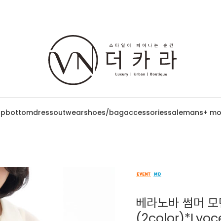
op
bottom
dress
outwear
shoes/bag
accessories
sale
mans
+ mo
베라노바 썸머 모
(2color)*Ly