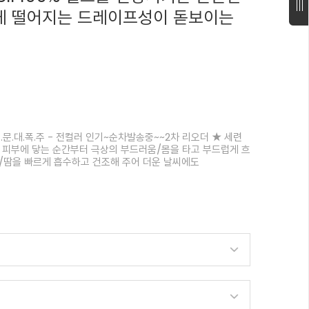
게 떨어지는 드레이프성이 돋보이는
문.대.폭.주 - 전컬러 인기~순차발송중~~2차 리오더 ★ 세련
 피부에 닿는 순간부터 극상의 부드러움/몸을 타고 부드럽게 흐
루엣/땀을 빠르게 흡수하고 건조해 주어 더운 날씨에도