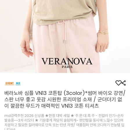
베라노바 심플 VN13 코튼탑 (3color)*썸머 바이오 강연/
스판 너무 좋고 옷감 시원한 프리미엄 소재 / 군더더기 없
이 깔끔한 무드가 매력적인 VN13 코튼 티셔츠
md강력추천 2026 신상품 ★한정 대박 세일 ★ 주.문.대.폭.주 - 전컬러 인기~순차
발송중~~3차 리오더 ★ 기분좋게 적당히 슬림하게~ 편안함을 동시에 느낄수 있으며
차분하고 필요한 컬러웨이로 단독 또는 린넨 자켓/ 여름점퍼 안에 코디하기 만능템 입
니다^^