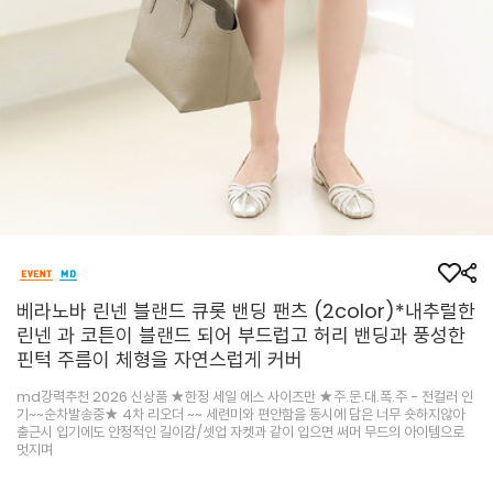
베라노바 린넨 블랜드 큐롯 밴딩 팬츠 (2color)*내추럴한
린넨 과 코튼이 블랜드 되어 부드럽고 허리 밴딩과 풍성한
핀턱 주름이 체형을 자연스럽게 커버
md강력추천 2026 신상품 ★한정 세일 에스 사이즈만 ★주.문.대.폭.주 - 전컬러 인
기~~순차발송중★ 4차 리오더 ~~ 세련미와 편안함을 동시에 담은 너무 숏하지않아
출근시 입기에도 안정적인 길이감/셋업 자켓과 같이 입으면 써머 무드의 아이템으로
멋지며