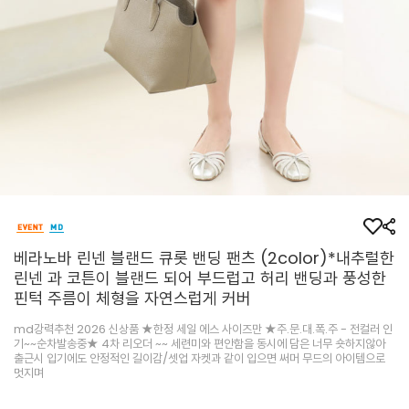
베라노바 린넨 블랜드 큐롯 밴딩 팬츠 (2color)*내추럴한
린넨 과 코튼이 블랜드 되어 부드럽고 허리 밴딩과 풍성한
핀턱 주름이 체형을 자연스럽게 커버
md강력추천 2026 신상품 ★한정 세일 에스 사이즈만 ★주.문.대.폭.주 - 전컬러 인
기~~순차발송중★ 4차 리오더 ~~ 세련미와 편안함을 동시에 담은 너무 숏하지않아
출근시 입기에도 안정적인 길이감/셋업 자켓과 같이 입으면 써머 무드의 아이템으로
멋지며