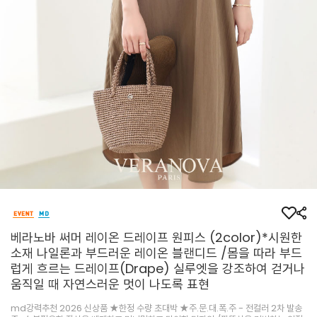
베라노바 써머 레이온 드레이프 원피스 (2color)*시원한
소재 나일론과 부드러운 레이온 블랜디드 /몸을 따라 부드
럽게 흐르는 드레이프(Drape) 실루엣을 강조하여 걷거나
움직일 때 자연스러운 멋이 나도록 표현
md강력추천 2026 신상품 ★한정 수량 초대박 ★주.문.대.폭.주 - 전컬러 2차 발송