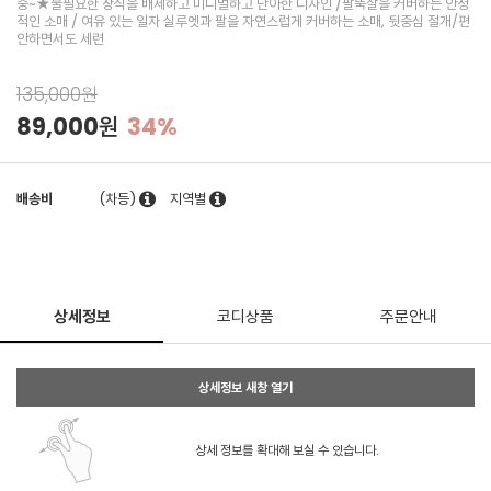
중~★불필요한 장식을 배제하고 미니멀하고 단아한 디자인 /팔뚝살을 커버하는 안정
적인 소매 / 여유 있는 일자 실루엣과 팔을 자연스럽게 커버하는 소매, 뒷중심 절개/편
안하면서도 세련
135,000원
89,000원
34%
배송비
(차등)
지역별
상세정보
코디상품
주문안내
상세정보 새창 열기
상세 정보를 확대해 보실 수 있습니다.