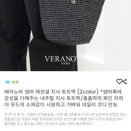
베라노바 썸머 에센셜 지사 토트백 (2color) *썸머룩에
감성을 더해주는 내추럴 지사 토트백/촘촘하게 짜인 라피
아 무드의 소재감이 시원하고 가벼워 데일리 코디 만능
주.문.대.폭.주- 전컬러 순차발송중~~6차 출고중★둥근 바스켓 실루엣과 안정감 있는
핸들형으로 데일리 여름 옷차림에 은은한 포인트를 더해줄 썸머 시즌의 에센셜 아이
템/메탈 로고 장식을 더해진 포인트로 원피스부터 팬츠룩까지