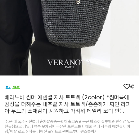
베라노바 썸머 에센셜 지사 토트백 (2color) *썸머룩에
감성을 더해주는 내추럴 지사 토트백/촘촘하게 짜인 라피
아 무드의 소재감이 시원하고 가벼워 데일리 코디 만능
주.문.대.폭.주- 전컬러 순차발송중~~6차 출고중★둥근 바스켓 실루엣과 안정감 있는
핸들형으로 데일리 여름 옷차림에 은은한 포인트를 더해줄 썸머 시즌의 에센셜 아이
템/메탈 로고 장식을 더해진 포인트로 원피스부터 팬츠룩까지