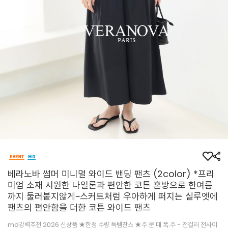
베라노바 썸머 미니멀 와이드 밴딩 팬츠 (2color) *프리
미엄 소재 시원한 나일론과 편안한 코튼 혼방으로 한여름
까지 둘러붙지않게~스커트처럼 우아하게 퍼지는 실루엣에
팬츠의 편안함을 더한 코튼 와이드 팬츠
md강력추천 2026 신상품 ★한정 수량 득템찬스 ★주.문.대.폭.주 - 전컬러 전사이