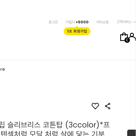
고객서비스
로그인
가입시
+5000
마이쇼핑
1초 회원가입
0
re
 슬리브리스 코튼탑 (3ccolor)*프
 텐셀처럼 모달 처럼 살에 닿는 기분