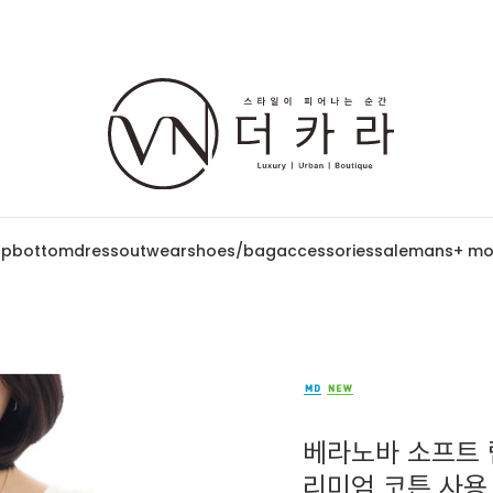
op
bottom
dress
outwear
shoes/bag
accessories
sale
mans
+ mo
베라노바 소프트 립
리미엄 코튼 사용