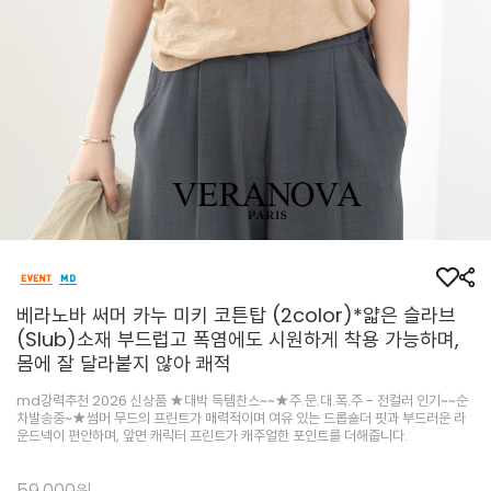
베라노바 써머 카누 미키 코튼탑 (2color)*얇은 슬라브
(Slub)소재 부드럽고 폭염에도 시원하게 착용 가능하며,
몸에 잘 달라붙지 않아 쾌적
md강력추천 2026 신상품 ★대박 득템찬스~~★주.문.대.폭.주 - 전컬러 인기~~순
차발송중~★썸머 무드의 프린트가 매력적이며 여유 있는 드롭숄더 핏과 부드러운 라
운드넥이 편안하며, 앞면 캐릭터 프린트가 캐주얼한 포인트를 더해줍니다.