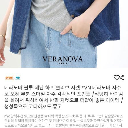
베라노바 블루 데님 하프 슬리브 자켓 *VN 베라노바 자수
로 포켓 부분 스마일 자수 감각적인 포인트 /적당히 바디감
을 살려서 워싱하여서 반팔 자켓으로 더없이 좋은 아이템 /
청청룩으로 코디하셔도 좋고
md강력추천 2026 신상품 ★대박 득템찬스~~★주.문.대.폭.주 - 순차발송중~★스
판워싱 작업해 착용감이 편하고 뒷 핀턱으로 여유 있는 실루엣과 자연스럽게 떨어지는
핏으로 단독으로 입어도 좋고 나시나 반팔위에 걸쳐주는것만으로 스타일 나며 반바지