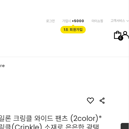
고객서비스
로그인
가입시
+5000
마이쇼핑
1초 회원가입
0
re
론 크링클 와이드 팬츠 (2color)*
클(Crinkle) 소재로 은은한 광택,