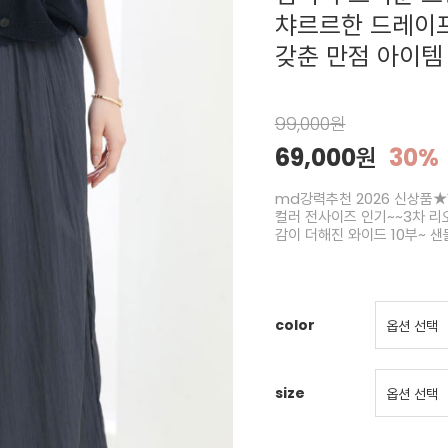
챠르르한 드레이프
갖춘 만점 아이템
99,000원
69,000원
30%
md강력추천 2026 신상품★한
컬러 전사이즈 인기~~3차 리
감이 더해진 와이드 10부~ 
color
size