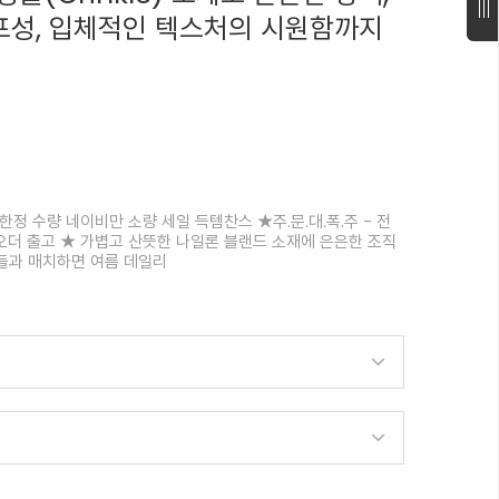
성, 입체적인 텍스처의 시원함까지
정 수량 네이비만 소량 세일 득템찬스 ★주.문.대.폭.주 - 전
오더 출고 ★ 가볍고 산뜻한 나일론 블랜드 소재에 은은한 조직
샌들과 매치하면 여름 데일리