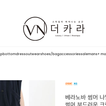
op
bottom
dress
outwear
shoes/bag
accessories
sale
mans
+ mo
베라노바 썸머 나일
썸머 부드러운 크링