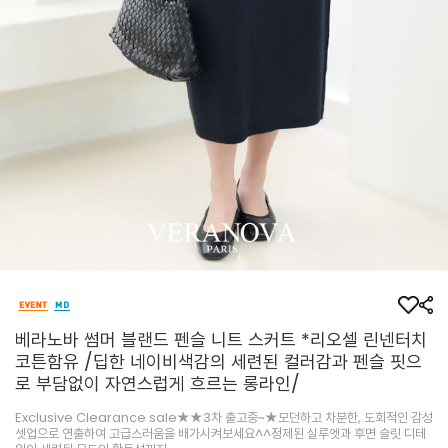
베라노바 썸머 블랜드 펜슬 니트 스커트 *리오셀 린넨터치
코튼함유 /딥한 네이비색감의 세련된 컬러감과 펜슬 핏으
로 부담없이 자연스럽게 흐르는 롱라인/
Exclusive Clearance sale★★3차 출고중~★모던하고 차분한, 도회적인 감성
셋업으로 연출하여 고급스러움을 배가시켜보세요^^정제된 실루엣과 후면 슬릿 디테