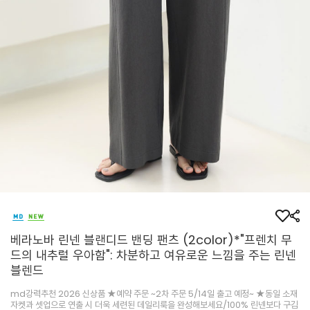
베라노바 린넨 블랜디드 밴딩 팬츠 (2color)*"프렌치 무
드의 내추럴 우아함": 차분하고 여유로운 느낌을 주는 린넨
블렌드
md강력추천 2026 신상품 ★예약 주문 ~2차 주문 5/14일 출고 예정~ ★동일 소재
자켓과 셋업으로 연출 시 더욱 세련된 데일리룩을 완성해보세요/100% 린넨보다 구김