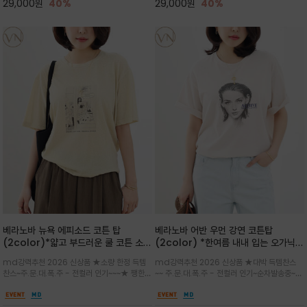
29,000
원
40%
29,000
원
40%
베라노바 뉴욕 에피소드 코튼 탑
베라노바 어반 우먼 강연 코튼탑
(2color)*얇고 부드러운 쿨 코튼 소재
(2color) *한여름 내내 입는 오가닉
/ 릴렉스드 핏 (Relaxed Fit) 편안하
강연 코튼 / Partial Printing/라인
md강력추천 2026 신상품 ★소량 한정 득템
md강력추천 2026 신상품 ★대박 득템찬스
고 자연스러운 멋이 있는 핏으로 여름내
워크 (Line Work) & 스케치/감각적
찬스~주.문.대.폭.주 - 전컬러 인기~~~★ 쨍한듯
~~ 주.문.대.폭.주 - 전컬러 인기~순차발송중~★
내 편하고 감각적으로 입으세요
인 아트워크 프린트가 시선을 끄는 루즈
세련된 컬러감에 빈티지한 무드의 아트 프린팅과
시원한 터치감의 오가닉 강연 코튼 소재로 편안
핏 강연티셔츠
내추럴한 컬러감이 매력적인 티셔츠/여유로운
한 착용감을 선사하며, 자연스럽게 떨어지는 실루
실루엣과 부드러운 터치감으로 편안하게 착용
엣이 편안하며 ★도회적인 무드로 루즈하게 단독