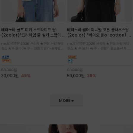
베라노바 골프 미키 스트라이프 탑
베라노바 썸머 미니멀 코튼 블라우스탑
(2color)*프리미엄 쿨 실키 느낌의 폴
(2color) *바이오 Bio-cotton/ 시
리소재와 스판으로 한 경쾌하게 여름내
원한 터치 / 나일론 블랜드 / 티셔츠처
md강력추천 2026 신상품 ★한정 수량 득템
md강력추천 2026 신상품 ★한정 수량 득템
내 ★골프 미키티 포함 구매및 20만원
럼 편안하지만 블라우스처럼 단정한 무
찬스 ★주.문.대.폭.주 - 전컬러 인기~순차발송
찬스 ★ 주.문.대.폭.주 - 전컬러 출고중~4차 리
넘는 구매고객님께는 타이틀리스트 베라
드가 느껴지는 코튼 블라우스 탑
중~★ 화이트 바탕에 그레이·스카이블루 스트라
오더 ★ 넥라인과 뒷 지퍼로 완성도가 높으며 가
노바 골프공 2피스 3구 증정(소진시 마
이프가 산뜻한 컬러감을 연출/안정감 있는 라운
볍게 퍼지는 박시한 실루엣과 크롭 기장이 하체
감)★
드 넥라인과 여유있는 스탠다드 핏으로 여름내내
를 길어 보이게 해주며 와이드 팬츠와 셋업
이쁘게 입으세요 ^^
59,000
원
98,000
원
30,000
원
49%
59,000
원
39%
MORE +