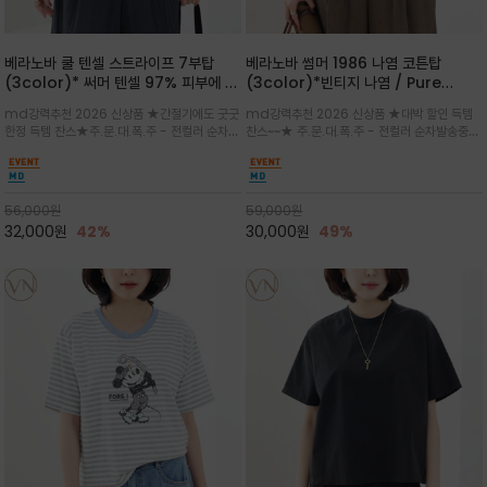
베라노바 쿨 텐셀 스트라이프 7부탑
베라노바 썸머 1986 나염 코튼탑
(3color)* 써머 텐셀 97% 피부에 닿
(3color)*빈티지 나염 / Pure
는 순간 느껴지는 쿨링 터치의 여름 텐셀
Organic Cotton 100% 가볍게 입
md강력추천 2026 신상품 ★간절기에도 굿굿
md강력추천 2026 신상품 ★대박 할인 득템
소재
어도 룩에 감도가 살아나는 베라노바 스
한정 득템 찬스★주.문.대.폭.주 - 전컬러 순차발
찬스~~★ 주.문.대.폭.주 - 전컬러 순차발송중
튜디오 티셔츠
송중~3차 리오더~~★스트라이프 패턴에 여유
~~★살에 닿는 시원한 촉감 강연 코튼 소재로 여
있는 드롭숄더와 7부 소매가 더해져 팔 라인을
유 있는 핏과 경쾌한 기장감이 자연스럽게 체형
자연스럽게 커버해주는 아이템/얇고 가벼운 터
을 커버/빈티지한 레터링 프린트가 은근한 포인
치감으로 편안
트가 되어 데님이나 린넨 팬츠와 감
56,000
원
59,000
원
32,000
원
42%
30,000
원
49%