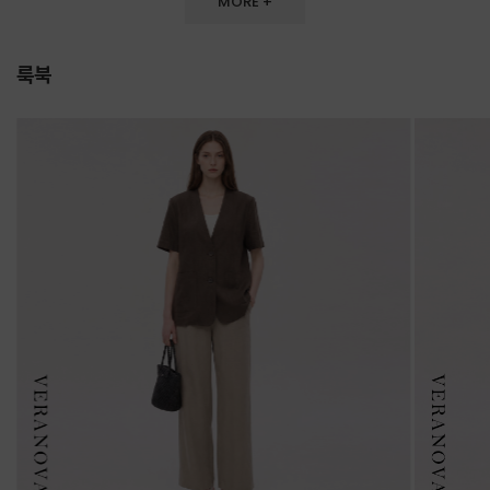
MORE +
룩북