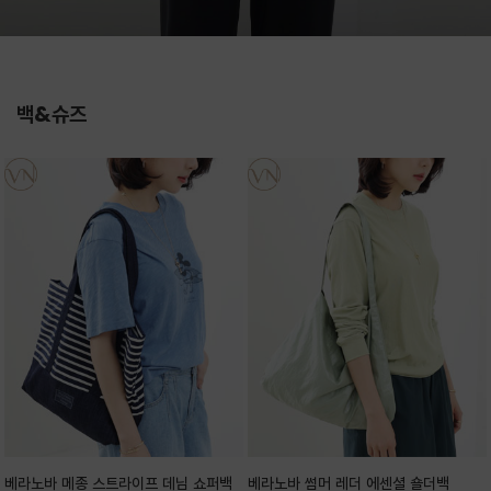
백&슈즈
베라노바 메종 스트라이프 데님 쇼퍼백
베라노바 썸머 레더 에센셜 숄더백