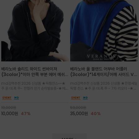
베라노바 솔리드 와이드 썬바이져
베라노바 울 블랜드 어부바 머플러
(3color)*이마 안쪽 부분 에어 메쉬
(3color)*14게이지/어깨 사이드 VN
(Air-Mesh) 쾌적하고 편하게 / 베라
브랜드 스카시 편직 기법 /시선을 사로
md강력추천 2026 신상품 ★득템찬스~~★
md강력추천 신상품 2026 신상품 ★한정세일
노바 심볼 전사 인쇄(Transfer
잡는 감각적인 레이어드 니트 어부바숄/
주.문.대.폭.주- 전컬러 인기 순차발송중~★메쉬
득템 찬스 ★주.문.대.폭.주 - 7차 리오더 ~★셔
Printing)뒷밴딩으로 사이즈 조절이 가
뒷면의 은은한 V자 조직감과 부드러운
쿠션 마감으로 이마 눌림을 최소화하고, 하루 종
츠나 원피스 위에 가볍게 걸쳐 스타일리시한 포
능해 누구나 안정적으로 착용
터치감으로 완성도를 높였으며, 단조로
일 보송보송한 스킨케어 핏(Skin-care fit)을
인트를 주기 좋으며, 소매 끝단에 위치한 실버
운 코디에 특별한 무드를 더해줄 아이템
유지심플한 로고 포인트와 세련된 컬러로 일상,골
'VN' 메탈 로고 장식이 브랜드의 정체성과 고급
19,000
원
59,000
원
프,여행까지~~
스러움을 동시에
10,000
원
47%
35,000
원
40%