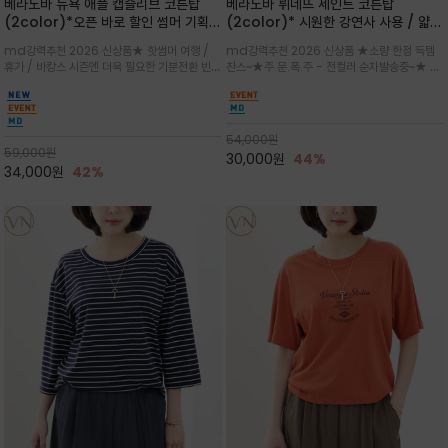
베라노바 뉴욕 애플 캡슬리브 코튼탑
베라노바 뤼네뜨 세인트 코튼탑
(2color)*오픈 바로 할인 썸머 기획
(2color)* 시원한 강연사 사용 / 얇고
★ 한정수량 제작 ★ 강연 코튼으로 빈
가벼우면서도 실의 꼬임 덕분에 원단이
md강력추천 2026 신상품★ 핫썸머 여행 /
md강력추천 2026 신상품 ★소량 한정 득템
티지 프린트로 여름 하의와 모두 잘어울
피부에 잘 달라붙지 않아 통기성이 탁월
휴가 / 바캉스 시즌엔 더욱 필요한 기분전환 빈티
찬스~★주.문.폭.주 - 전컬러 순차발송중~★ 감
리는 그래픽
지 무드★ 부드럽고 유연한 강연 코튼 소재로 피
각적인 선글라스 프린트/안정감 있는 라운드 넥
부에 산뜻하게 닿는 프리미엄 /답답함 없는 라운
라인과 여유 있는 스탠다드 핏으로 부담 없이 착
드 넥라인과 자연스럽게 어깨를 감싸는 캡슬리브
용/과하지 않은 프린트 디테일이 룩에 세련된 위
디자인이 팔 라인을 더욱 날씬
트를 더해 데일리 룩에 포인트
54,000
원
59,000
원
30,000
원
44%
34,000
원
42%