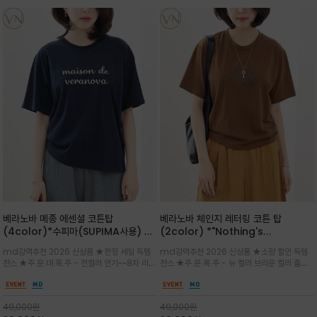
베라노바 메종 에센셜 코튼탑
베라노바 체인지 레터링 코튼 탑
(4color)*수피마(SUPIMA사용) 레
(2color) *"Nothing's
귤러한 사이즈로 편안한 착용감을 전하
change"아무것도 하지않으면 아무일
md강력추천 2026 신상품 ★한정 세일 득템
md강력추천 2026 신상품 ★소량 할인 득템
는 레터링 티셔츠
도 일어나지않는것/감각적인 레터링 프
찬스 ★주.문.대.폭.주 - 전컬러 인기~~8차 리오
찬스 ★주.문.폭.주 - 뉴 컬러 브라운 컬러 출시~
린팅이 돋보이는 베라노바 티셔츠
더 ~화이트 입고 ★ 데일리 아이템 /고유의 그래
전컬러 인기~~~2차 리오더 ★블랙 레터링으로
픽이나 컬러 조합을 통해 'Essential'한 무드를
무드를 만들고 기본 베이스의 컬러감이라 출근시
트렌디하게 해석/범용성이 좋아 여름내내 입기
팬츠나 데님등에 모두 잘 어울리는 디자인 /부드
49,000
원
49,000
원
좋은 컬러웨이와 디자인입니다^^
럽고 유연한 코튼 소재로 편안