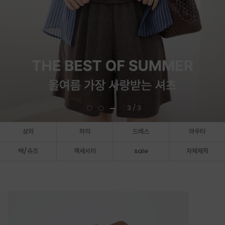
3
/ 3
상의
하의
드레스
아우터
백/슈즈
액세서리
sale
자체제작