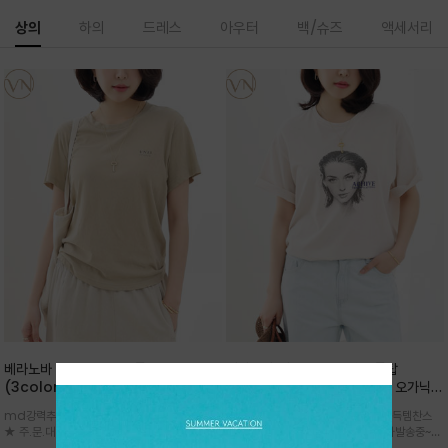
상의
하의
드레스
아우터
백/슈즈
액세서리
베라노바 심플 VN13 코튼탑
베라노바 어반 우먼 강연 코튼탑
(3color)*썸머 바이오 강연/ 스판 너
(2color) *한여름 내내 입는 오가닉
무 좋고 옷감 시원한 프리미엄 소재 / 군
강연 코튼 / Partial Printing/라인
md강력추천 2026 신상품 ★한정 대박 세일
md강력추천 2026 신상품 ★대박 득템찬스
더더기 없이 깔끔한 무드가 매력적인
워크 (Line Work) & 스케치/감각적
★ 주.문.대.폭.주 - 전컬러 인기~순차발송중
~~ 주.문.대.폭.주 - 전컬러 인기~순차발송중~★
VN13 코튼 티셔츠
인 아트워크 프린트가 시선을 끄는 루즈
~~3차 리오더 ★ 기분좋게 적당히 슬림하게~ 편
시원한 터치감의 오가닉 강연 코튼 소재로 편안