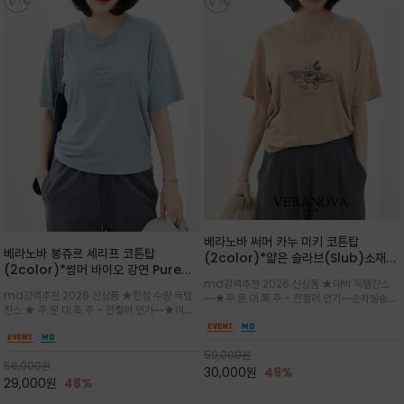
베라노바 써머 카누 미키 코튼탑
베라노바 봉쥬르 세리프 코튼탑
(2color)*얇은 슬라브(Slub)소재
(2color)*썸머 바이오 강연 Pure
부드럽고 폭염에도 시원하게 착용 가능
md강력추천 2026 신상품 ★대박 득템찬스
Cotton / 세리프 폰트를 선택하고 감
하며, 몸에 잘 달라붙지 않아 쾌적
md강력추천 2026 신상품 ★한정 수량 득템
~~★주.문.대.폭.주 - 전컬러 인기~~순차발송중
성적인 프랑스어 수식어를 조합
찬스 ★ 주.문.대.폭.주 - 전컬러 인기~~★여름
~★썸머 무드의 프린트가 매력적이며 여유 있는
의 시원한 감성/자연스러운 필기체 파리지앵의
드롭숄더 핏과 부드러운 라운드넥이 편안하며, 앞
여유로운 감성/피부에 닿는 순간 기분 좋은 청량
면 캐릭터 프린트가 캐주얼한 포인트를 더해줍니
한 원단을 사용해 데일리 코디 만능 아이템
59,000
원
다.
56,000
원
30,000
원
49%
29,000
원
48%