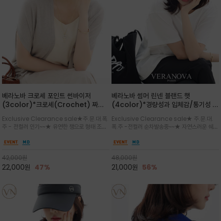
베라노바 크로셰 포인트 썬바이저
베라노바 썸머 린넨 블랜드 햇
(3color)*크로셰(Crochet) 짜임
(4color)*경량성과 입체감/통기성 좋
포인트가 있는 썬바이저/내추럴하고 페
은 짜임과 가벼운 착용감으로 여름 내내
Exclusive Clearance sale★주.문.대.폭.
Exclusive Clearance sale★ 주.문.대.
미닌한 무드를 연출/벨크로 타입이라 휴
쾌적하게 착용/ 뒷트임 있어서 헤어스타
주 - 전컬러 인기~~★ 유연한 챙으로 형태 조절
폭.주 -전컬러 순차발송중~~★ 자연스러운 쉐입
대도 간편
일링에도 편하게 쓰실수 있습니다
이 자유로운 크로셰 바이저/ 딱딱하지 않아 돌돌
과 은은한 로고 디테일이 더해져 데일리룩에 세
말아 휴대하기 좋고, 챙의 모양을 살짝 바꿀 수 있
련된 포인트/베이직한 컬러 구성으로 어떤 스타
는 스타일/데일리부터 휴양지까지 스타일과 실
일에도 손쉽게 매치되며, 휴양지부터 일상까지 활
42,000
원
48,000
원
용성을 모두 갖춘 아이템
용도 높은 아이템
22,000
원
47%
21,000
원
56%