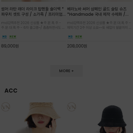
썸머 라탄 래더 라이크 탑핸들 숄더백 *
베라노바 써머 샴페인 골드 슬링 슈즈
파우치 셋트 구성 / 소가죽 / 프리미엄
*Handmade 국내 제작 수제화 /은
라탄 / 내추럴한 라탄 짜임과 블랙 레더
은한 펄감의 레더 텍스처가 발끝을 고급
md강력추천 2026 신상품 ★주.문.폭.주 -
md강력추천 2026 신상품 ★주.문.대.폭.주 -
라이크 배색이 조화롭게 어우러진 탑핸
스럽게 밝혀주는 슬링백 플랫슈
주.문.대.폭.주 - 6차 출고중~/ 촘촘하면서도 입
제작기간 2주 이상 소요~~토 쉐입이 발끝까지 세
들 숄더백
체감 있는 라탄 조직이 여름 무드를 고급스럽게
련된 무드와 발등에 스트랩과 로고 메탈 장식/깔
만들며 부드러운 곡선의 바스켓 실루엣에 넉넉한
끔한 디자인과 베이직한 컬러감으로 높은 활용도
수납감이 느껴지고 탑핸들과 숄더 스트랩으로 다
를 전해주는 디자인 / 데일리 룩부터 포멀한 스타
89,000
원
208,000
원
양한 연출이
일까지 두루 잘 어울리는 활2
MORE +
ACC