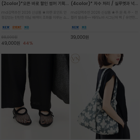
(2color)*오픈 바로 할인 썸머 기획
(4color)* 자수 처리 / 실루엣과 넉넉
★데님, 팬츠, 원피스는 물론 출근룩, 주
한 수납력을 자랑하는 베라노바의 에센
md강력추천 2026 신상품 ★와펜 포인트 안
md강력추천 2026 신상품 ★주.문.폭.주 - 전
말 모임룩, 여행룩까지 ~
셜 숄더백
정감있는 탄탄한 데님 배색이 조화를 이루는 쇼
컬러 발송중~~ 베라노바 시그닌쳐 백 / 유연한
퍼백/넉넉한 수납공간으로 데일리부터 여행까지
텍스처가 몸에 자연스럽게 감기며, 넓은 스트랩
클래식한 네이비·아이보리 스트라이프와 산뜻한
설계로 어깨의 피로도를 낮춰 편안한 착용/가볍
스카이블루 컬러가 너무 이쁜 쇼퍼백
게 들수록 더욱 멋스러운 크링클 텍스처의 데일
39,000
원
88,000
원
리 숄더백
49,000
원
44%