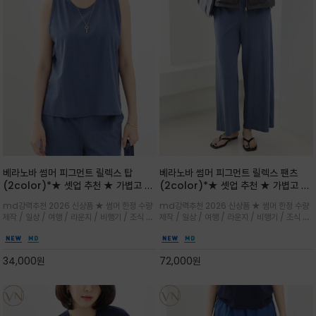
베라노바 썸머 피그먼트 릴렉스 탑
베라노바 썸머 피그먼트 릴렉스 팬츠
(2color)*★ 셋업 추천 ★ 가볍고 부
(2color)*★ 셋업 추천 ★ 가볍고 부
드러운 터치감이 돋보이는 피그먼트 코
드러운 터치감이 돋보이는 피그먼트 코
md강력추천 2026 신상품 ★ 썸머 한정 수량
md강력추천 2026 신상품 ★ 썸머 한정 수량
튼 소재로 완성
튼 소재로 완성
제작 / 일상 / 여행 / 라운지 / 비행기 / 조식 /
제작 / 일상 / 여행 / 라운지 / 비행기 / 조식 /
꾸안꾸 이지 컴포트 라인으로 얇고 부드러운 피
꾸안꾸 이지 컴포트 라인으로 얇고 부드러운 피
그먼트로 제작되어 편하고 가볍게 후회없으실 아
그먼트로 제작되어 편하고 가볍게 후회없으실 아
이템 입니다
이템 입니다
34,000
원
72,000
원