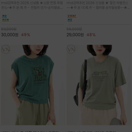
md강력추천 2026 신상품 ★소량 한정 득템
md강력추천 2026 신상품 ★ 할인 득템찬스
는 가벼운 코튼 터치의 반팔 티셔츠입니
의 미를 살려 말의 윤곽선만 스케치하여
찬스~★주.문.폭.주 - 전컬러 인기~순차발송중
~~★주.문.대.폭.주 - 컬러별 순차발송중~~★프
다
감성을 담은 아이템
~★휴양지의 무드를 살려, 색이 바랜 듯한 세피
랑스 감성의 포근하면서도 우아한 무드를 담은
아(Sepia)나 파스텔 톤의 해변 풍경으로 세련
말(Horse) 드로잉 티셔츠는 여유로운 실루엣과
된 뮤트톤 컬러 팔레트로 빈티지한 무드의 선샤
감각적인 아트워크로 고급스러운 여름 스타일링
인 프린트가 더해져 담백하면서도 감각
을 완성할 수 있습니다
59,000
원
56,000
원
30,000
원
49%
29,000
원
48%