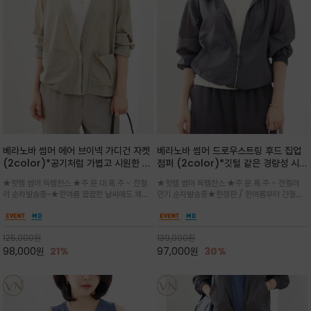
베라노바 썸머 에어 브이넥 가디건 자켓
베라노바 썸머 드로우스트링 후드 집업
(2color)*공기처럼 가볍고 시원한 나
점퍼 (2color)*깃털 같은 경량성 시원
일론 에어 라인 / 마더 오브 자캐 버튼 /
한 프리미엄 나일론 /볼륨 핏
★핫템 썸머 득템찬스 ★주.문.대.폭.주 - 전컬
★핫템 썸머 득템찬스 ★주.문.폭.주 - 전컬러
브이넥 디자인이라 부담없이 쓱쓱~걸치
(Volume Fit)가볍지만 입체적인 실
러 순차발송중~★한여름 꿉꿉한 날씨에도 쾌적
인기 순차발송중★한정판 / 한여름부터 간절기
는 꾸안꾸!!가볍고 바스락한 나일론 블렌
루엣을 유지하는 구조적 디자인
함을 유지하는 나일론 소재 브이넥 가디건 스타
까지~후드 스트링과 프런트 지퍼, 밴딩 소매, 밑
드 소재감이 세련된 무드를 더해주는 가
일 자켓은 가벼운 무게감과 방수성 덕분에 여름
단 스토퍼 디테일로 핏 조절이 가능해 실용적/바
디건 스타일
철 활용도 만점 / 모던한 디자인으로 이너와 팬츠
스락한 텍스처가 몸에 달라붙지 않아 산뜻하며
125,000
원
139,000
원
등과 밸런스를 맞춥니다
가볍게 비치는 세련된후드
98,000
원
21%
97,000
원
30%