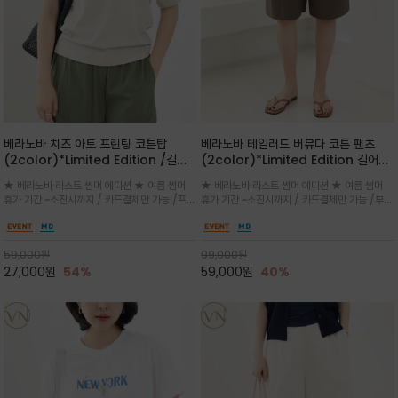
베라노바 치즈 아트 프린팅 코튼탑
베라노바 테일러드 버뮤다 코튼 팬츠
(2color)*Limited Edition /길어
(2color)*Limited Edition 길어진
진 여름의 끝자락까지 멋스럽게 연출하
여름의 끝자락까지 멋스럽게 연출하세요
★ 베라노바 라스트 썸머 에디션 ★ 여름 썸머
★ 베라노바 라스트 썸머 에디션 ★ 여름 썸머
세요 ^^
^^
휴가 기간 ~소진시까지 / 카드결제만 가능 /프론
휴가 기간 ~소진시까지 / 카드결제만 가능 /부드
트의 미니 레터링과 백라인의 감각적인 치즈 일
러운 프리미엄 코튼 블랜드 자연스러운 텍스처와
러스트 프린트가 더해져 과하지 않으면서도 세련
은은한 매트 컬러가 고급스러운 분위기
된 포인트를 완성
59,000
원
99,000
원
27,000
원
54%
59,000
원
40%