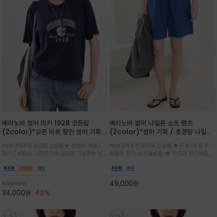
베라노바 썸머 미키 1928 코튼탑
베라노바 썸머 나일론 쇼트 팬츠
(2color)*오픈 바로 할인 썸머 기획
(2color)*썸머 기획 / 초경량 나일론
★ 한정수량 제작 ★ 오가닉 코튼으로
(Lightweight): 입은 듯 안 입은 듯
md강력추천 2026 신상품★ 핫썸머 여행 /
md강력추천 2026 신상품 ★주.문.대.폭.주 -
빈티지 프린트로 여름 하의와 모두 잘어
가벼운 아이템 / 여행 / 일상 / 운동 모
휴가 / 바캉스 시즌엔 더욱 필요한 기분전환 빈티
전컬러 인기~순차발송중~★ 무조건 입으세요~~
울리는 그래픽
두 가능한 아이템
지 무드가 돋보이는 에센셜★네이비와 차분한 카
폭염과 장마 꿉꿉함이 지속되는 한여름날 필수템
키 컬러 위에 빈티지한 크랙 효과의 레트로 감성
입니다^^가볍고 드라이한 터치감의 나일론 소
그래픽을 더해 캐주얼하면서도 세련된 분위기를
재로 완성한 자연스럽게 어우러져 출근룩, 여행
49,000
원
59,000
원
완성
룩, 모임룩, 데일리룩까지 다양하게
34,000
원
42%