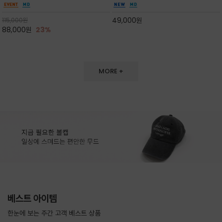
도 손색이 없고,리조트룩까지 만능/답답하지 않
한 터치감~★여름에 오히려 이런티을 입으셔야
은 네크라인과 여유 있는 롱 기장으로 체형을 커
자외선 / 냉방차단은 물론 꾸안꾸 세련미~캐쥬얼
49,000
원
115,000
원
버하면서도 여리여리한 무
을 즐기실수 있습니다^^
88,000
원
23%
MORE +
베스트 아이템
한눈에 보는 주간 고객 베스트 상품