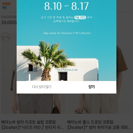
핏 강연티셔츠
안함을 동시에 느낄수 있으며 차분하고 필요한
한 착용감을 선사하며, 자연스럽게 떨어지는 실루
컬러웨이로 단독 또는 린넨 자켓/ 여름점퍼 안에
엣이 편안하며 ★도회적인 무드로 루즈하게 단독
코디하기 만능템 입니다^^
으로도 포인트가 되며, 데일리 활
54,000
원
65,000
원
29,000
원
46%
30,000
원
53%
다시 보지 않기
닫기
베라노바 썸머 리조트 슬럽 코튼탑
베라노바 홀스 드로잉 코튼탑
(2color)*시리즈 라인 / 빈티지 리조
(3color)* 썸머 피치가공 코튼 100프
트 무드의 은은한 슬럽 조직감이 느껴지
로 / 에스파스(Espace) 드로잉 여백