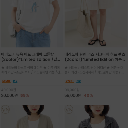
베라노바 뉴욕 아트 그래픽 코튼탑
베라노바 린넨 믹스 시그니처 하프 팬츠
(2color)*Limited Edition /길어
(2color)*Limited Edition 차분한
진 여름의 끝자락까지 멋스럽게 연출하
길이감 허벅지 라인에서 부담없이 길어
★ 베라노바 라스트 썸머 에디션 ★ 여름 썸머
★ 베라노바 라스트 썸머 에디션 ★ 여름 썸머
세요 ^^
진 여름의 끝자락까지 멋스럽게 연출하
휴가 기간 ~소진시까지 / 카드결제만 가능 /산뜻
휴가 기간 ~소진시까지 / 카드결제만 가능 / 앞
세요 ^^
한 컬러를 바탕으로 블루 컬러의 NEW YORK
쪽 원턱 디테일과 여유 있는 실루엣이 자연스럽
레터링과 감각적인 일러스트 프린트가 어우러져
게 체형을 커버해 우아한 비율을 완성
세련된 포인트
49,000
원
99,000
원
20,000
원
59%
59,000
원
40%