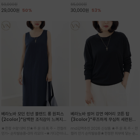
59,000
원
65,000
원
으로도 포인트가 되며, 데일리 활
29,000
원
50%
30,000
원
53%
베라노바 모던 린넨 블랜드 롱 원피스
베라노바 썸머 강연 에어리 코튼 탑
(2color)*담백한 조직감이 느껴지는
(3color)*루즈하게 무심히 세련된핏/
린넨 블렌드 소재로 완성된 슬리브리스
여름 원단 공기처럼 가벼운 촉감/바람을
★한정 수량 대박 찬★주.문.대.폭.주 - 전컬러
md강력추천 2026 신상품 ★주.문.폭.주 - 전
롱 원피스
품은 시원함: 우수한 통기성
인기~ 순차발송중~3차 리오더 ~★가디건이나
컬러 인기 순차발송중★한정판 피부에 닿는 순간
린넨 자켓을 가볍게 걸치면 세련된 오피스룩으로
느껴지는 프리미엄 강연면의 고슬고슬하고 산뜻