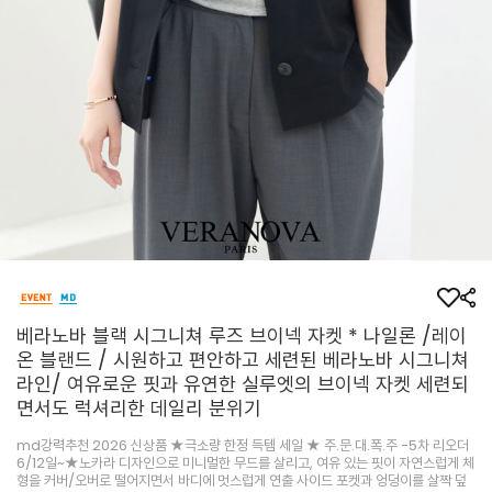
베라노바 블랙 시그니쳐 루즈 브이넥 자켓 * 나일론 /레이
온 블랜드 / 시원하고 편안하고 세련된 베라노바 시그니쳐
라인/ 여유로운 핏과 유연한 실루엣의 브이넥 자켓 세련되
면서도 럭셔리한 데일리 분위기
md강력추천 2026 신상품 ★극소량 한정 득템 세일 ★ 주.문.대.폭.주 -5차 리오더
6/12일~★노카라 디자인으로 미니멀한 무드를 살리고, 여유 있는 핏이 자연스럽게 체
형을 커버/오버로 떨어지면서 바디에 멋스럽게 연출 사이드 포켓과 엉덩이를 살짝 덮