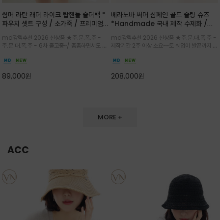
썸머 라탄 래더 라이크 탑핸들 숄더백 *
베라노바 써머 샴페인 골드 슬링 슈즈
파우치 셋트 구성 / 소가죽 / 프리미엄
*Handmade 국내 제작 수제화 /은
라탄 / 내추럴한 라탄 짜임과 블랙 레더
은한 펄감의 레더 텍스처가 발끝을 고급
md강력추천 2026 신상품 ★주.문.폭.주 -
md강력추천 2026 신상품 ★주.문.대.폭.주 -
라이크 배색이 조화롭게 어우러진 탑핸
스럽게 밝혀주는 슬링백 플랫슈
주.문.대.폭.주 - 6차 출고중~/ 촘촘하면서도 입
제작기간 2주 이상 소요~~토 쉐입이 발끝까지 세
들 숄더백
체감 있는 라탄 조직이 여름 무드를 고급스럽게
련된 무드와 발등에 스트랩과 로고 메탈 장식/깔
만들며 부드러운 곡선의 바스켓 실루엣에 넉넉한
끔한 디자인과 베이직한 컬러감으로 높은 활용도
수납감이 느껴지고 탑핸들과 숄더 스트랩으로 다
를 전해주는 디자인 / 데일리 룩부터 포멀한 스타
89,000
원
208,000
원
양한 연출이
일까지 두루 잘 어울리는 활2
MORE +
ACC