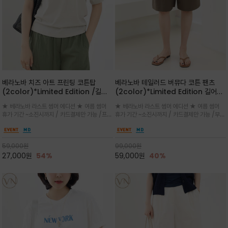
베라노바 치즈 아트 프린팅 코튼탑
베라노바 테일러드 버뮤다 코튼 팬츠
(2color)*Limited Edition /길어
(2color)*Limited Edition 길어진
진 여름의 끝자락까지 멋스럽게 연출하
여름의 끝자락까지 멋스럽게 연출하세요
★ 베라노바 라스트 썸머 에디션 ★ 여름 썸머
★ 베라노바 라스트 썸머 에디션 ★ 여름 썸머
세요 ^^
^^
휴가 기간 ~소진시까지 / 카드결제만 가능 /프론
휴가 기간 ~소진시까지 / 카드결제만 가능 /부드
트의 미니 레터링과 백라인의 감각적인 치즈 일
러운 프리미엄 코튼 블랜드 자연스러운 텍스처와
러스트 프린트가 더해져 과하지 않으면서도 세련
은은한 매트 컬러가 고급스러운 분위기
된 포인트를 완성
59,000
원
99,000
원
27,000
원
54%
59,000
원
40%