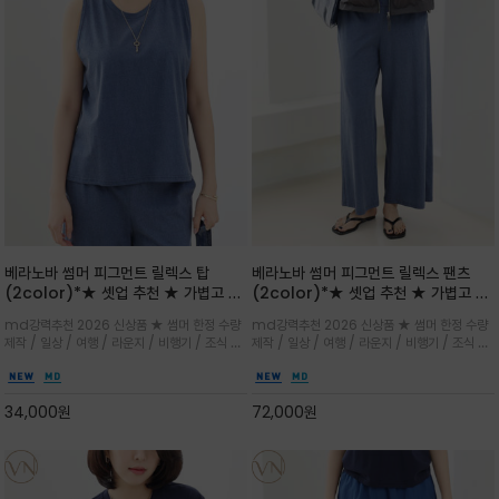
베라노바 썸머 피그먼트 릴렉스 탑
베라노바 썸머 피그먼트 릴렉스 팬츠
(2color)*★ 셋업 추천 ★ 가볍고 부
(2color)*★ 셋업 추천 ★ 가볍고 부
드러운 터치감이 돋보이는 피그먼트 코
드러운 터치감이 돋보이는 피그먼트 코
md강력추천 2026 신상품 ★ 썸머 한정 수량
md강력추천 2026 신상품 ★ 썸머 한정 수량
튼 소재로 완성
튼 소재로 완성
제작 / 일상 / 여행 / 라운지 / 비행기 / 조식 /
제작 / 일상 / 여행 / 라운지 / 비행기 / 조식 /
꾸안꾸 이지 컴포트 라인으로 얇고 부드러운 피
꾸안꾸 이지 컴포트 라인으로 얇고 부드러운 피
그먼트로 제작되어 편하고 가볍게 후회없으실 아
그먼트로 제작되어 편하고 가볍게 후회없으실 아
이템 입니다
이템 입니다
34,000
원
72,000
원