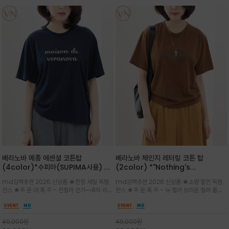
베라노바 메종 에센셜 코튼탑
베라노바 체인지 레터링 코튼 탑
(4color)*수피마(SUPIMA사용) 레
(2color) *"Nothing's
귤러한 사이즈로 편안한 착용감을 전하
change"아무것도 하지않으면 아무일
md강력추천 2026 신상품 ★한정 세일 득템
md강력추천 2026 신상품 ★소량 할인 득템
는 레터링 티셔츠
도 일어나지않는것/감각적인 레터링 프
찬스 ★주.문.대.폭.주 - 전컬러 인기~~8차 리오
찬스 ★주.문.폭.주 - 뉴 컬러 브라운 컬러 출시~
린팅이 돋보이는 베라노바 티셔츠
더 ~화이트 입고 ★ 데일리 아이템 /고유의 그래
전컬러 인기~~~2차 리오더 ★블랙 레터링으로
픽이나 컬러 조합을 통해 'Essential'한 무드를
무드를 만들고 기본 베이스의 컬러감이라 출근시
트렌디하게 해석/범용성이 좋아 여름내내 입기
팬츠나 데님등에 모두 잘 어울리는 디자인 /부드
49,000
원
49,000
원
좋은 컬러웨이와 디자인입니다^^
럽고 유연한 코튼 소재로 편안