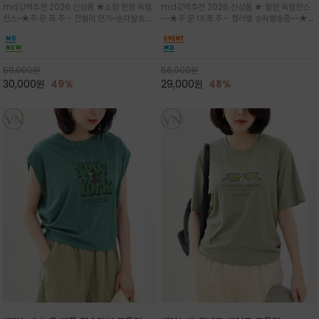
md강력추천 2026 신상품 ★소량 한정 득템
md강력추천 2026 신상품 ★ 할인 득템찬스
는 가벼운 코튼 터치의 반팔 티셔츠입니
의 미를 살려 말의 윤곽선만 스케치하여
찬스~★주.문.폭.주 - 전컬러 인기~순차발송중
~~★주.문.대.폭.주 - 컬러별 순차발송중~~★프
다
감성을 담은 아이템
~★휴양지의 무드를 살려, 색이 바랜 듯한 세피
랑스 감성의 포근하면서도 우아한 무드를 담은
아(Sepia)나 파스텔 톤의 해변 풍경으로 세련
말(Horse) 드로잉 티셔츠는 여유로운 실루엣과
된 뮤트톤 컬러 팔레트로 빈티지한 무드의 선샤
감각적인 아트워크로 고급스러운 여름 스타일링
인 프린트가 더해져 담백하면서도 감각
을 완성할 수 있습니다
59,000
원
56,000
원
30,000
원
49%
29,000
원
48%