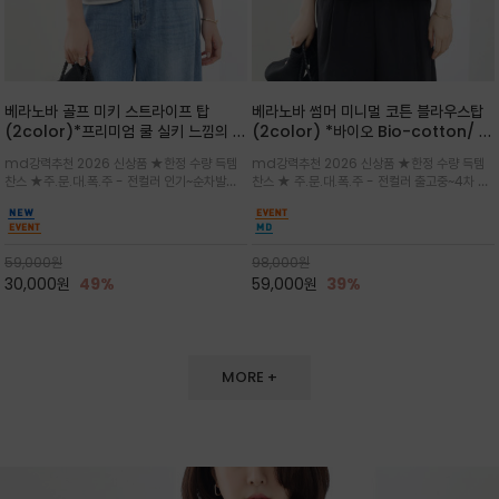
베라노바 골프 미키 스트라이프 탑
베라노바 썸머 미니멀 코튼 블라우스탑
(2color)*프리미엄 쿨 실키 느낌의 폴
(2color) *바이오 Bio-cotton/ 시
리소재와 스판으로 한 경쾌하게 여름내
원한 터치 / 나일론 블랜드 / 티셔츠처
md강력추천 2026 신상품 ★한정 수량 득템
md강력추천 2026 신상품 ★한정 수량 득템
내 ★골프 미키티 포함 구매및 20만원
럼 편안하지만 블라우스처럼 단정한 무
찬스 ★주.문.대.폭.주 - 전컬러 인기~순차발송
찬스 ★ 주.문.대.폭.주 - 전컬러 출고중~4차 리
넘는 구매고객님께는 타이틀리스트 베라
드가 느껴지는 코튼 블라우스 탑
중~★ 화이트 바탕에 그레이·스카이블루 스트라
오더 ★ 넥라인과 뒷 지퍼로 완성도가 높으며 가
노바 골프공 2피스 3구 증정(소진시 마
이프가 산뜻한 컬러감을 연출/안정감 있는 라운
볍게 퍼지는 박시한 실루엣과 크롭 기장이 하체
감)★
드 넥라인과 여유있는 스탠다드 핏으로 여름내내
를 길어 보이게 해주며 와이드 팬츠와 셋업
이쁘게 입으세요 ^^
59,000
원
98,000
원
30,000
원
49%
59,000
원
39%
MORE +