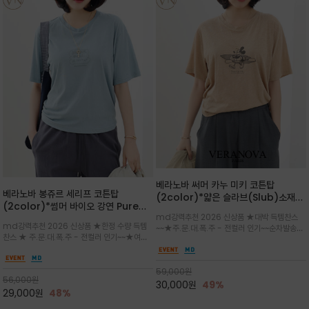
베라노바 써머 카누 미키 코튼탑
베라노바 봉쥬르 세리프 코튼탑
(2color)*얇은 슬라브(Slub)소재
(2color)*썸머 바이오 강연 Pure
부드럽고 폭염에도 시원하게 착용 가능
md강력추천 2026 신상품 ★대박 득템찬스
Cotton / 세리프 폰트를 선택하고 감
하며, 몸에 잘 달라붙지 않아 쾌적
md강력추천 2026 신상품 ★한정 수량 득템
~~★주.문.대.폭.주 - 전컬러 인기~~순차발송중
성적인 프랑스어 수식어를 조합
찬스 ★ 주.문.대.폭.주 - 전컬러 인기~~★여름
~★썸머 무드의 프린트가 매력적이며 여유 있는
의 시원한 감성/자연스러운 필기체 파리지앵의
드롭숄더 핏과 부드러운 라운드넥이 편안하며, 앞
여유로운 감성/피부에 닿는 순간 기분 좋은 청량
면 캐릭터 프린트가 캐주얼한 포인트를 더해줍니
한 원단을 사용해 데일리 코디 만능 아이템
59,000
원
다.
56,000
원
30,000
원
49%
29,000
원
48%