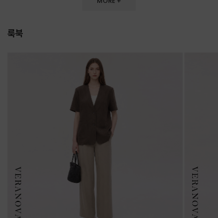
MORE +
룩북