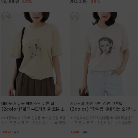
29,000
원
40%
29,000
원
40%
베라노바 뉴욕 에피소드 코튼 탑
베라노바 어반 우먼 강연 코튼탑
(2color)*얇고 부드러운 쿨 코튼 소재
(2color) *한여름 내내 입는 오가닉
/ 릴렉스드 핏 (Relaxed Fit) 편안하
강연 코튼 / Partial Printing/라인
md강력추천 2026 신상품 ★소량 한정 득템
md강력추천 2026 신상품 ★대박 득템찬스
고 자연스러운 멋이 있는 핏으로 여름내
워크 (Line Work) & 스케치/감각적
찬스~주.문.대.폭.주 - 전컬러 인기~~~★ 쨍한듯
~~ 주.문.대.폭.주 - 전컬러 인기~순차발송중~★
내 편하고 감각적으로 입으세요
인 아트워크 프린트가 시선을 끄는 루즈
세련된 컬러감에 빈티지한 무드의 아트 프린팅과
시원한 터치감의 오가닉 강연 코튼 소재로 편안
핏 강연티셔츠
내추럴한 컬러감이 매력적인 티셔츠/여유로운
한 착용감을 선사하며, 자연스럽게 떨어지는 실루
실루엣과 부드러운 터치감으로 편안하게 착용
엣이 편안하며 ★도회적인 무드로 루즈하게 단독