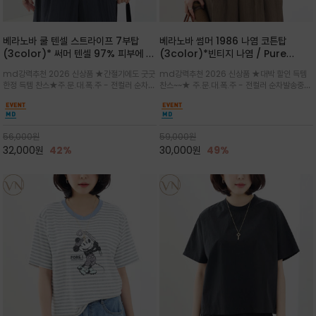
베라노바 쿨 텐셀 스트라이프 7부탑
베라노바 썸머 1986 나염 코튼탑
(3color)* 써머 텐셀 97% 피부에 닿
(3color)*빈티지 나염 / Pure
는 순간 느껴지는 쿨링 터치의 여름 텐셀
Organic Cotton 100% 가볍게 입
md강력추천 2026 신상품 ★간절기에도 굿굿
md강력추천 2026 신상품 ★대박 할인 득템
소재
어도 룩에 감도가 살아나는 베라노바 스
한정 득템 찬스★주.문.대.폭.주 - 전컬러 순차발
찬스~~★ 주.문.대.폭.주 - 전컬러 순차발송중
튜디오 티셔츠
송중~3차 리오더~~★스트라이프 패턴에 여유
~~★살에 닿는 시원한 촉감 강연 코튼 소재로 여
있는 드롭숄더와 7부 소매가 더해져 팔 라인을
유 있는 핏과 경쾌한 기장감이 자연스럽게 체형
자연스럽게 커버해주는 아이템/얇고 가벼운 터
을 커버/빈티지한 레터링 프린트가 은근한 포인
치감으로 편안
트가 되어 데님이나 린넨 팬츠와 감
56,000
원
59,000
원
32,000
원
42%
30,000
원
49%