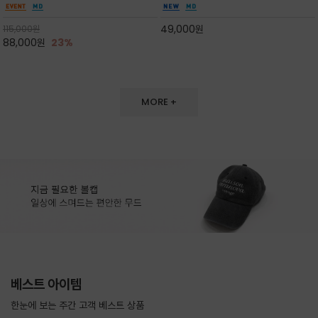
도 손색이 없고,리조트룩까지 만능/답답하지 않
한 터치감~★여름에 오히려 이런티을 입으셔야
은 네크라인과 여유 있는 롱 기장으로 체형을 커
자외선 / 냉방차단은 물론 꾸안꾸 세련미~캐쥬얼
49,000
원
115,000
원
버하면서도 여리여리한 무
을 즐기실수 있습니다^^
88,000
원
23%
MORE +
베스트 아이템
한눈에 보는 주간 고객 베스트 상품