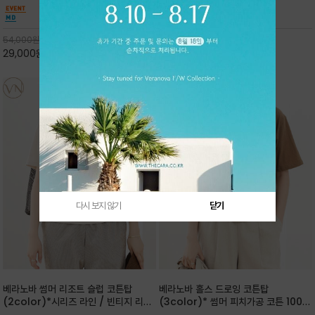
핏 강연티셔츠
안함을 동시에 느낄수 있으며 차분하고 필요한
한 착용감을 선사하며, 자연스럽게 떨어지는 실루
컬러웨이로 단독 또는 린넨 자켓/ 여름점퍼 안에
엣이 편안하며 ★도회적인 무드로 루즈하게 단독
코디하기 만능템 입니다^^
으로도 포인트가 되며, 데일리 활
54,000
원
65,000
원
29,000
원
46%
30,000
원
53%
다시 보지 않기
닫기
베라노바 썸머 리조트 슬럽 코튼탑
베라노바 홀스 드로잉 코튼탑
(2color)*시리즈 라인 / 빈티지 리조
(3color)* 썸머 피치가공 코튼 100프
트 무드의 은은한 슬럽 조직감이 느껴지
로 / 에스파스(Espace) 드로잉 여백