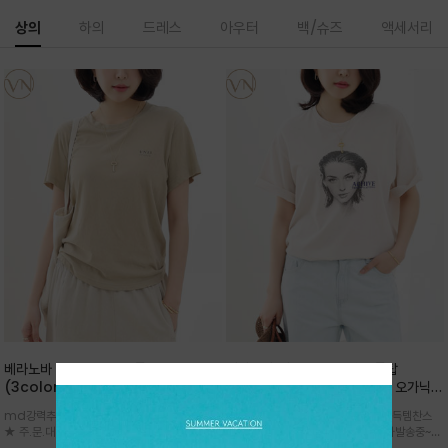
상의
하의
드레스
아우터
백/슈즈
액세서리
베라노바 심플 VN13 코튼탑
베라노바 어반 우먼 강연 코튼탑
(3color)*썸머 바이오 강연/ 스판 너
(2color) *한여름 내내 입는 오가닉
무 좋고 옷감 시원한 프리미엄 소재 / 군
강연 코튼 / Partial Printing/라인
md강력추천 2026 신상품 ★한정 대박 세일
md강력추천 2026 신상품 ★대박 득템찬스
더더기 없이 깔끔한 무드가 매력적인
워크 (Line Work) & 스케치/감각적
★ 주.문.대.폭.주 - 전컬러 인기~순차발송중
~~ 주.문.대.폭.주 - 전컬러 인기~순차발송중~★
VN13 코튼 티셔츠
인 아트워크 프린트가 시선을 끄는 루즈
~~3차 리오더 ★ 기분좋게 적당히 슬림하게~ 편
시원한 터치감의 오가닉 강연 코튼 소재로 편안