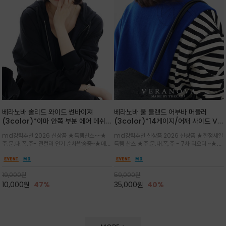
베라노바 솔리드 와이드 썬바이져
베라노바 울 블랜드 어부바 머플러
(3color)*이마 안쪽 부분 에어 메쉬
(3color)*14게이지/어깨 사이드 VN
(Air-Mesh) 쾌적하고 편하게 / 베라
브랜드 스카시 편직 기법 /시선을 사로
md강력추천 2026 신상품 ★득템찬스~~★
md강력추천 신상품 2026 신상품 ★한정세일
노바 심볼 전사 인쇄(Transfer
잡는 감각적인 레이어드 니트 어부바숄/
주.문.대.폭.주- 전컬러 인기 순차발송중~★메쉬
득템 찬스 ★주.문.대.폭.주 - 7차 리오더 ~★셔
Printing)뒷밴딩으로 사이즈 조절이 가
뒷면의 은은한 V자 조직감과 부드러운
쿠션 마감으로 이마 눌림을 최소화하고, 하루 종
츠나 원피스 위에 가볍게 걸쳐 스타일리시한 포
능해 누구나 안정적으로 착용
터치감으로 완성도를 높였으며, 단조로
일 보송보송한 스킨케어 핏(Skin-care fit)을
인트를 주기 좋으며, 소매 끝단에 위치한 실버
운 코디에 특별한 무드를 더해줄 아이템
유지심플한 로고 포인트와 세련된 컬러로 일상,골
'VN' 메탈 로고 장식이 브랜드의 정체성과 고급
19,000
원
59,000
원
프,여행까지~~
스러움을 동시에
10,000
원
47%
35,000
원
40%