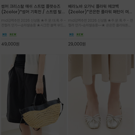
썸머 크리스탈 매쉬 스트랩 플랫슈즈
베라노바 오가닉 플라워 에코백
(2color)*썸머 기획전 / 스트랩 탈착
(2color)*은은한 플라워 패턴이 여름
하지않고 편하게 신으셔도 되는 타입~섬
룩에 산뜻한 포인트를 더해주는 코튼 에
md강력추천 2026 신상품 ★주.문.대.폭.주 -
md강력추천 2026 신상품 ★주.문.폭.주 - 전
세한 메쉬 짜임 위로 은은하게 반짝이는
코백
전컬러 인기~~순차발송중 ★시크한 블랙 부드러
컬러 인기~순차발송중~~★ 은은한 플라워톤이
크리스탈 디테일을 더한 플랫슈즈
운 그레이 컬러로 구성되어 룩에 세련되게 매치
룩에 방해되지않고 시원한 여름무드에 잔잔하고
하게 좋으며 가볍고 시원해 데일리 만능 아이템 /
고급스럽게 내추럴한 감성의 천연 오가닉 코튼소
와이드 팬츠와 함께 데일리룩·출근룩 포인트
재/내부 포켓과 VERANOVA 자수 디테일이 더
49,000
원
29,000
원
해져 완성