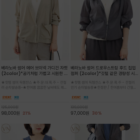
베라노바 썸머 에어 브이넥 가디건 자켓
베라노바 썸머 드로우스트링 후드 집업
(2color)*공기처럼 가볍고 시원한 나
점퍼 (2color)*깃털 같은 경량성 시원
일론 에어 라인 / 마더 오브 자캐 버튼 /
한 프리미엄 나일론 /볼륨 핏
★핫템 썸머 득템찬스 ★주.문.대.폭.주 - 전컬
★핫템 썸머 득템찬스 ★주.문.폭.주 - 전컬러
브이넥 디자인이라 부담없이 쓱쓱~걸치
(Volume Fit)가볍지만 입체적인 실
러 순차발송중~★한여름 꿉꿉한 날씨에도 쾌적
인기 순차발송중★한정판 / 한여름부터 간절기
는 꾸안꾸!!가볍고 바스락한 나일론 블렌
루엣을 유지하는 구조적 디자인
함을 유지하는 나일론 소재 브이넥 가디건 스타
까지~후드 스트링과 프런트 지퍼, 밴딩 소매, 밑
드 소재감이 세련된 무드를 더해주는 가
일 자켓은 가벼운 무게감과 방수성 덕분에 여름
단 스토퍼 디테일로 핏 조절이 가능해 실용적/바
디건 스타일
철 활용도 만점 / 모던한 디자인으로 이너와 팬츠
스락한 텍스처가 몸에 달라붙지 않아 산뜻하며
125,000
원
139,000
원
등과 밸런스를 맞춥니다
가볍게 비치는 세련된후드
98,000
원
21%
97,000
원
30%