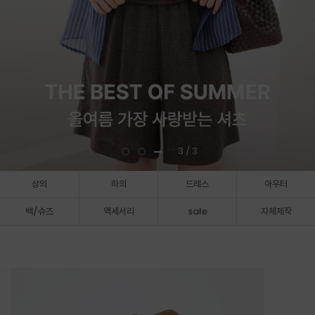
3
/ 3
상의
하의
드레스
아우터
백/슈즈
액세서리
sale
자체제작