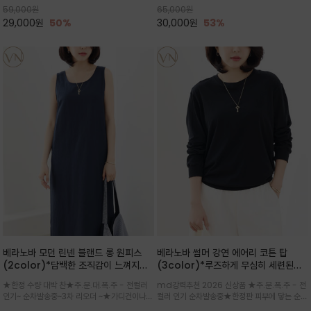
59,000
원
65,000
원
으로도 포인트가 되며, 데일리 활
29,000
원
50%
30,000
원
53%
베라노바 모던 린넨 블랜드 롱 원피스
베라노바 썸머 강연 에어리 코튼 탑
(2color)*담백한 조직감이 느껴지는
(3color)*루즈하게 무심히 세련된핏/
린넨 블렌드 소재로 완성된 슬리브리스
여름 원단 공기처럼 가벼운 촉감/바람을
★한정 수량 대박 찬★주.문.대.폭.주 - 전컬러
md강력추천 2026 신상품 ★주.문.폭.주 - 전
롱 원피스
품은 시원함: 우수한 통기성
인기~ 순차발송중~3차 리오더 ~★가디건이나
컬러 인기 순차발송중★한정판 피부에 닿는 순간
린넨 자켓을 가볍게 걸치면 세련된 오피스룩으로
느껴지는 프리미엄 강연면의 고슬고슬하고 산뜻