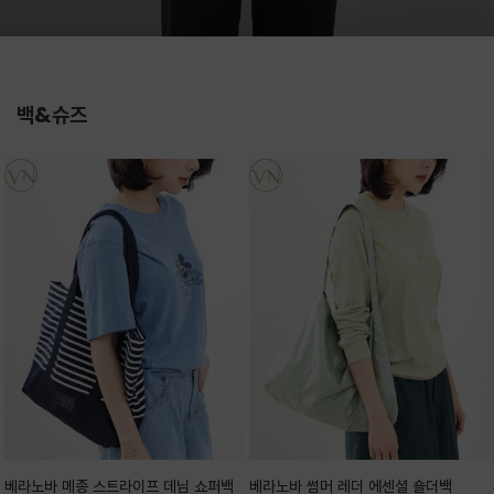
백&슈즈
베라노바 메종 스트라이프 데님 쇼퍼백
베라노바 썸머 레더 에센셜 숄더백