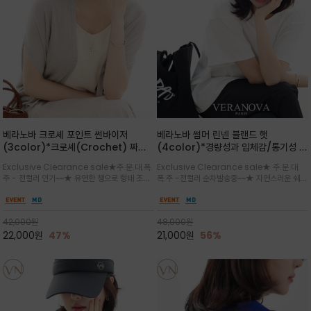
베라노바 크로셰 포인트 썬바이저
베라노바 썸머 린넨 블랜드 햇
(3color)*크로셰(Crochet) 짜임
(4color)*경량성과 입체감/통기성 좋
포인트가 있는 썬바이저/내추럴하고 페
은 짜임과 가벼운 착용감으로 여름 내내
Exclusive Clearance sale★주.문.대.폭.
Exclusive Clearance sale★ 주.문.대.
미닌한 무드를 연출/벨크로 타입이라 휴
쾌적하게 착용/ 뒷트임 있어서 헤어스타
주 - 전컬러 인기~~★ 유연한 챙으로 형태 조절
폭.주 -전컬러 순차발송중~~★ 자연스러운 쉐입
대도 간편
일링에도 편하게 쓰실수 있습니다
이 자유로운 크로셰 바이저/ 딱딱하지 않아 돌돌
과 은은한 로고 디테일이 더해져 데일리룩에 세
말아 휴대하기 좋고, 챙의 모양을 살짝 바꿀 수 있
련된 포인트/베이직한 컬러 구성으로 어떤 스타
는 스타일/데일리부터 휴양지까지 스타일과 실
일에도 손쉽게 매치되며, 휴양지부터 일상까지 활
42,000
원
48,000
원
용성을 모두 갖춘 아이템
용도 높은 아이템
22,000
원
47%
21,000
원
56%