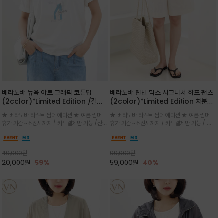
베라노바 뉴욕 아트 그래픽 코튼탑
베라노바 린넨 믹스 시그니처 하프 팬츠
(2color)*Limited Edition /길어
(2color)*Limited Edition 차분한
진 여름의 끝자락까지 멋스럽게 연출하
길이감 허벅지 라인에서 부담없이 길어
★ 베라노바 라스트 썸머 에디션 ★ 여름 썸머
★ 베라노바 라스트 썸머 에디션 ★ 여름 썸머
세요 ^^
진 여름의 끝자락까지 멋스럽게 연출하
휴가 기간 ~소진시까지 / 카드결제만 가능 /산뜻
휴가 기간 ~소진시까지 / 카드결제만 가능 / 앞
세요 ^^
한 컬러를 바탕으로 블루 컬러의 NEW YORK
쪽 원턱 디테일과 여유 있는 실루엣이 자연스럽
레터링과 감각적인 일러스트 프린트가 어우러져
게 체형을 커버해 우아한 비율을 완성
세련된 포인트
49,000
원
99,000
원
20,000
원
59%
59,000
원
40%