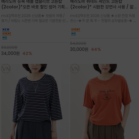
베라노바 뉴욕 애플 캡슬리브 코튼탑
베라노바 뤼네뜨 세인트 코튼탑
(2color)*오픈 바로 할인 썸머 기획
(2color)* 시원한 강연사 사용 / 얇고
★ 한정수량 제작 ★ 강연 코튼으로 빈
가벼우면서도 실의 꼬임 덕분에 원단이
md강력추천 2026 신상품★ 핫썸머 여행 /
md강력추천 2026 신상품 ★소량 한정 득템
티지 프린트로 여름 하의와 모두 잘어울
피부에 잘 달라붙지 않아 통기성이 탁월
휴가 / 바캉스 시즌엔 더욱 필요한 기분전환 빈티
찬스~★주.문.폭.주 - 전컬러 순차발송중~★ 감
리는 그래픽
지 무드★ 부드럽고 유연한 강연 코튼 소재로 피
각적인 선글라스 프린트/안정감 있는 라운드 넥
부에 산뜻하게 닿는 프리미엄 /답답함 없는 라운
라인과 여유 있는 스탠다드 핏으로 부담 없이 착
드 넥라인과 자연스럽게 어깨를 감싸는 캡슬리브
용/과하지 않은 프린트 디테일이 룩에 세련된 위
디자인이 팔 라인을 더욱 날씬
트를 더해 데일리 룩에 포인트
54,000
원
59,000
원
30,000
원
44%
34,000
원
42%