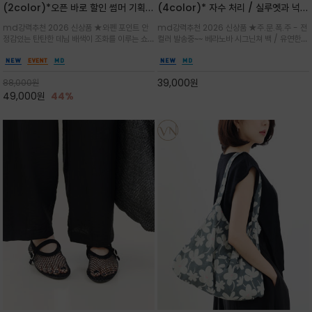
(2color)*오픈 바로 할인 썸머 기획
(4color)* 자수 처리 / 실루엣과 넉넉
★데님, 팬츠, 원피스는 물론 출근룩, 주
한 수납력을 자랑하는 베라노바의 에센
md강력추천 2026 신상품 ★와펜 포인트 안
md강력추천 2026 신상품 ★주.문.폭.주 - 전
말 모임룩, 여행룩까지 ~
셜 숄더백
정감있는 탄탄한 데님 배색이 조화를 이루는 쇼
컬러 발송중~~ 베라노바 시그닌쳐 백 / 유연한
퍼백/넉넉한 수납공간으로 데일리부터 여행까지
텍스처가 몸에 자연스럽게 감기며, 넓은 스트랩
클래식한 네이비·아이보리 스트라이프와 산뜻한
설계로 어깨의 피로도를 낮춰 편안한 착용/가볍
스카이블루 컬러가 너무 이쁜 쇼퍼백
게 들수록 더욱 멋스러운 크링클 텍스처의 데일
39,000
원
88,000
원
리 숄더백
49,000
원
44%