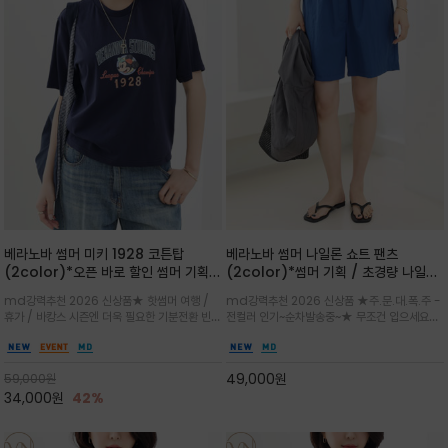
베라노바 썸머 미키 1928 코튼탑
베라노바 썸머 나일론 쇼트 팬츠
(2color)*오픈 바로 할인 썸머 기획
(2color)*썸머 기획 / 초경량 나일론
★ 한정수량 제작 ★ 오가닉 코튼으로
(Lightweight): 입은 듯 안 입은 듯
md강력추천 2026 신상품★ 핫썸머 여행 /
md강력추천 2026 신상품 ★주.문.대.폭.주 -
빈티지 프린트로 여름 하의와 모두 잘어
가벼운 아이템 / 여행 / 일상 / 운동 모
휴가 / 바캉스 시즌엔 더욱 필요한 기분전환 빈티
전컬러 인기~순차발송중~★ 무조건 입으세요~~
울리는 그래픽
두 가능한 아이템
지 무드가 돋보이는 에센셜★네이비와 차분한 카
폭염과 장마 꿉꿉함이 지속되는 한여름날 필수템
키 컬러 위에 빈티지한 크랙 효과의 레트로 감성
입니다^^가볍고 드라이한 터치감의 나일론 소
그래픽을 더해 캐주얼하면서도 세련된 분위기를
재로 완성한 자연스럽게 어우러져 출근룩, 여행
49,000
원
59,000
원
완성
룩, 모임룩, 데일리룩까지 다양하게
34,000
원
42%