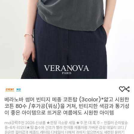
베라노바 썸머 빈티지 메종 코튼탑 (3color)*얇고 시원한
코튼 80수 /후가공(워싱)을 거쳐, 빈티지한 색감과 통기성
이 좋은 아이템으로 뜨거운 여름에도 시원한 아이템
md강력추천 2026 신상품 ★한정 극소량 세일 ★주.문.대.폭.주 - 전컬러 순차발송
중~6차 리오더★땀 흡수와 건조가 빨라 한여름 제품처럼 가벼운 감성 데일리 코디 /
은은한 컬러감과 메종드 레터링 디테일이 더해져 과하지 않으면서도 세련된 분위기