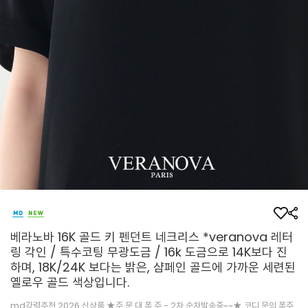
베라노바 16K 골드 키 펜던트 네크리스 *veranova 레터
링 각인 / 특수코팅 무광도금 / 16k 도금으로 14K보다 진
하며, 18K/24K 보다는 밝은, 샴페인 골드에 가까운 세련된
옐로우 골드 색상입니다.
md강력추천 2026 신상품 ★주.문.대.폭.주 - 2차 순차발송중~~★ 코디 문의 폭주