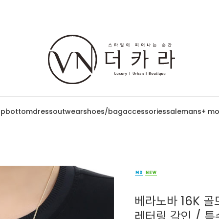
op
bottom
dress
outwear
shoes/bag
accessories
sale
mans
+ mo
베라노바 16K 골
레터링 각인 / 특