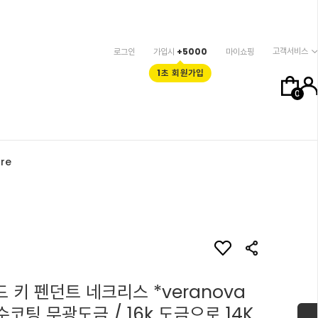
고객서비스
로그인
가입시
+5000
마이쇼핑
1초 회원가입
0
re
드 키 펜던트 네크리스 *veranova
수코팅 무광도금 / 16k 도금으로 14K