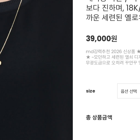
보다 진하며, 18
까운 세련된 옐로
39,000원
md강력추천 2026 신상품 ★
★ ~모던하고 세련된 열쇠 디
무광도금으로 오히려 꾸안꾸 
size
총 상품금액