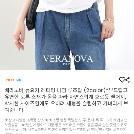
베라노바 뉴요커 레터링 나염 루즈탑 (2color)*부드럽고
유연한 코튼 소재가 몸을 따라 자연스럽게 흐르듯 떨어져,
박시한 사이즈임에도 오히려 체형을 슬림하고 가녀리게 보
여줍니다
★창고 대방출 초득템 찬스 ★★소량 한정 득템찬스~주.문.대.폭.주 - 5차 재입고 순
차발송중`~★ 맨살에 닿아도 기분 좋은 부드러운 코튼이 몸을 감싸 안는 듯한 여유로
운 느낌을 주어, 내추럴하면서도 한여름까지 입는 프리미엄 코튼/반바지에 루즈하게