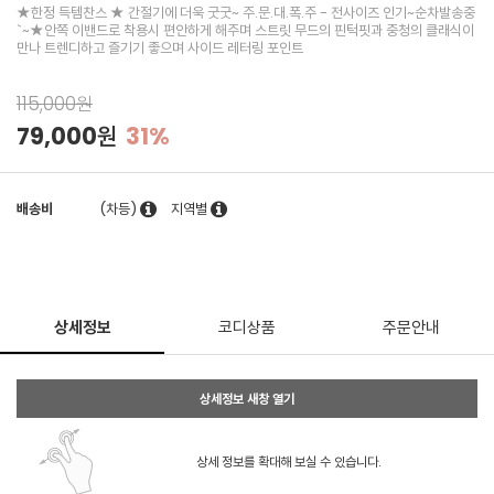
★한정 득템찬스 ★ 간절기에 더욱 굿굿~ 주.문.대.폭.주 - 전사이즈 인기~순차발송중
`~★안쪽 이밴드로 착용시 편안하게 해주며 스트릿 무드의 핀턱핏과 중청의 클래식이
만나 트렌디하고 즐기기 좋으며 사이드 레터링 포인트
115,000원
79,000원
31%
배송비
(차등)
지역별
상세정보
코디상품
주문안내
상세정보 새창 열기
상세 정보를 확대해 보실 수 있습니다.