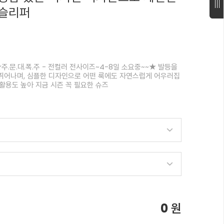
 슬리퍼
주.문.대.폭.주 - 전컬러 전사이즈~4-8일 소요중~~★ 발등을
뛰어나며, 심플한 디자인으로 어떤 룩에도 자연스럽게 어우러집
활용도 높아 지금 시즌 꼭 필요한 슈즈
0
원