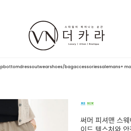
op
bottom
dress
outwear
shoes/bag
accessories
sale
mans
+ mo
써머 피셔맨 스웨이
이드 텍스처와 안