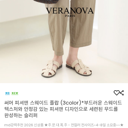
써머 피셔맨 스웨이드 플랍 (3color)*부드러운 스웨이드
텍스처와 안정감 있는 피셔맨 디자인으로 세련된 무드를
완성하는 슬리퍼
md강력추천 2026 신상품 ★주.문.대.폭.주 - 전컬러 전사이즈~4-8일 소요중~~★