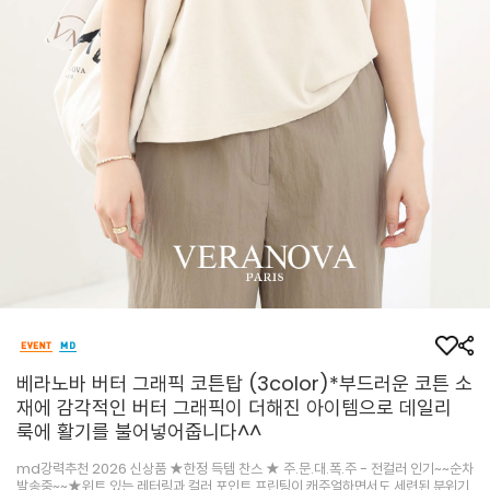
베라노바 버터 그래픽 코튼탑 (3color)*부드러운 코튼 소
재에 감각적인 버터 그래픽이 더해진 아이템으로 데일리
룩에 활기를 불어넣어줍니다^^
md강력추천 2026 신상품 ★한정 득템 찬스 ★ 주.문.대.폭.주 - 전컬러 인기~~순차
발송중~~★위트 있는 레터링과 컬러 포인트 프린팅이 캐주얼하면서도 세련된 분위기