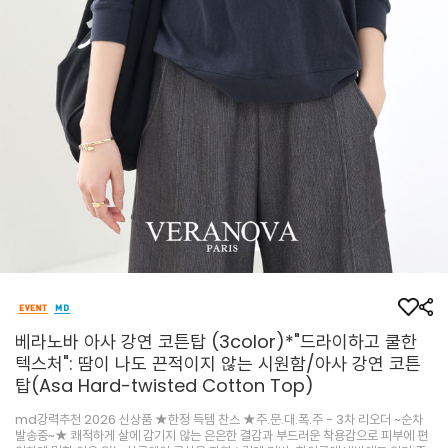
베라노바 아사 강연 코튼탑 (3color)*"드라이하고 쿨한
텍스처": 땀이 나도 끈적이지 않는 시원함/아사 강연 코튼
탑(Asa Hard-twisted Cotton Top)
md강력추천 2026 신상품 ★한정 득템 찬스 ★주.문.대.폭.주 - 3차 리오더 ~순차
발송중~★ 쾌적하게 살에 감기지 않는 은은한 결감과 부드러운 착용감으로 피부에 편