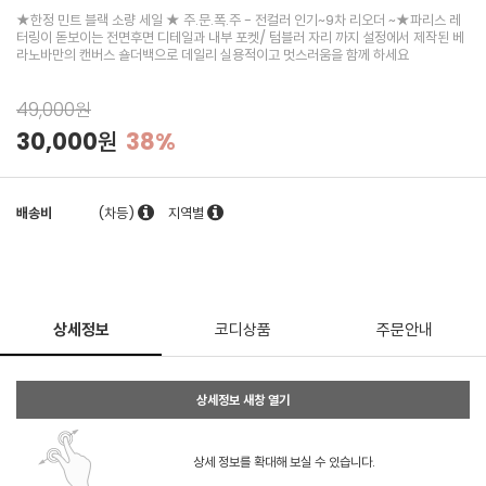
★한정 민트 블랙 소량 세일 ★ 주.문.폭.주 - 전컬러 인기~9차 리오더 ~★파리스 레
터링이 돋보이는 전면후면 디테일과 내부 포켓/ 텀블러 자리 까지 설정에서 제작된 베
라노바만의 캔버스 숄더백으로 데일리 실용적이고 멋스러움을 함께 하세요
49,000원
30,000원
38%
배송비
(차등)
지역별
상세정보
코디상품
주문안내
상세정보 새창 열기
상세 정보를 확대해 보실 수 있습니다.