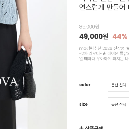
연스럽게 만들어 
89,000원
49,000원
44%
md강력추천 2026 신상품 ★
~2차 리오더~★ 레이온 특유
일 때마다 우아하게 퍼지는 
color
size
총 상품금액