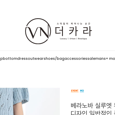
op
bottom
dress
outwear
shoes/bag
accessories
sale
mans
+ mo
베라노바 실루엣 무
디자인 일반적인 