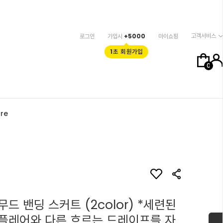
고객서비스
로그인
가입시
+5000
마이쇼핑
1초 회원가입
0
re
드 밴딩 스커트 (2color) *세련된
플레어와 다른 흐르는 드레이프를 자