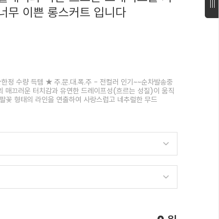
너무 이쁜 롱스커트 입니다
한정 수량 득템 ★ 주.문.대.폭.주 - 전컬러 인기~~순차발송중
의 매끄러운 터치감과 유연한 드레이프성(흐르는 성질)이 움직
나팔꽃 형태의 라인을 연출하여 사랑스럽고 네추럴한 무드