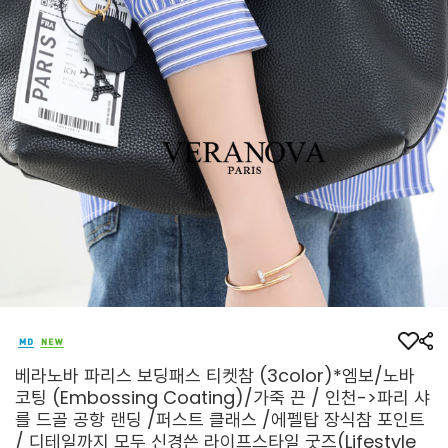
베라노바 파리스 보딩패스 티켓참 (3color)*엠보/노바
코팅 (Embossing Coating)/가죽 끈 / 인천->파리 샤
를 드골 공항 랜딩 /퍼스트 클래스 /에펠탑 장식참 포인트
/ 디테일까지 모두 신경쓴 라이프스타일 굿즈(Lifestyle