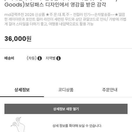
Goods)보딩패스 디자인에서 영감을 받은 감각
md강력추천 2026 신상품 ★주.문.대.폭.주 - 전컬러 인기~~순차발송중~~★깔끔
한 레이아웃과 포인트 컬러 라인이 세련된 무드와 상단 큐알코드로 인식/ 가방에 가볍
게 걸어 스타일을 더하기 좋고, 여행용 네임택으로도 활용 가능
36,000원
배송비
(차등)
지역별
상세정보
코디상품
주문안내
상세정보 새창 열기
상세 정보를 확대해 보실 수 있습니다.