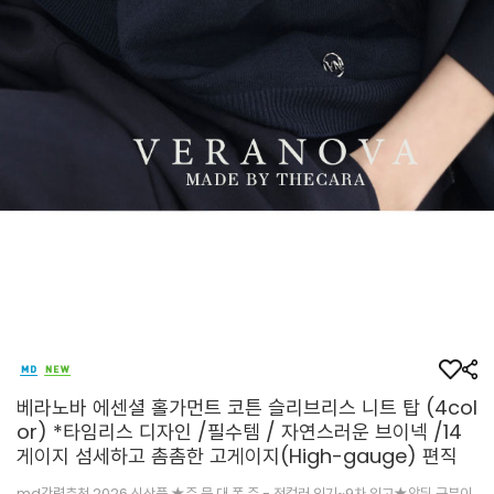
베라노바 에센셜 홀가먼트 코튼 슬리브리스 니트 탑 (4col
or) *타임리스 디자인 /필수템 / 자연스러운 브이넥 /14
게이지 섬세하고 촘촘한 고게이지(High-gauge) 편직
md강력추천 2026 신상품 ★주.문.대.폭.주 - 전컬러 인기~9차 입고★앞뒤 구분이