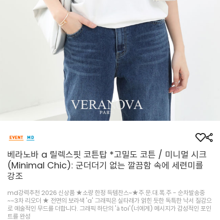
베라노바 a 릴렉스핏 코튼탑 *고밀도 코튼 / 미니멀 시크
(Minimal Chic): 군더더기 없는 깔끔함 속에 세련미를
강조
md강력추천 2026 신상품 ★소량 한정 득템찬스~★주.문.대.폭.주 - 순차발송중
~~3차 리오더 ★ 전면의 보라색 'a' 그래픽은 실타래가 얽힌 듯한 독특한 낙서 질감으
로 예술적인 무드를 더합니다. 그래픽 하단의 'à toi'(너에게) 메시지가 감성적인 포인
트를 완성