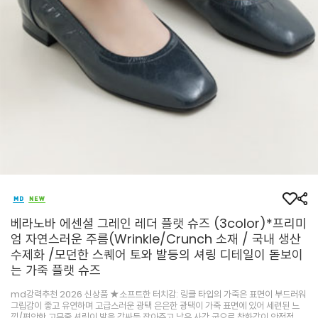
베라노바 에센셜 그레인 레더 플랫 슈즈 (3color)*프리미
엄 자연스러운 주름(Wrinkle/Crunch 소재 / 국내 생산
수제화 /모던한 스퀘어 토와 발등의 셔링 디테일이 돋보이
는 가죽 플랫 슈즈
md강력추천 2026 신상품 ★소프트한 터치감: 링클 타입의 가죽은 표면이 부드러워
그립감이 좋고 유연하며 고급스러운 광택 은은한 광택이 가죽 표면에 있어 세련된 느
낌/편안한 고무줄 셔링이 발을 감싸듯 잡아주고 낮은 사각 굽으로 착화감이 안정적