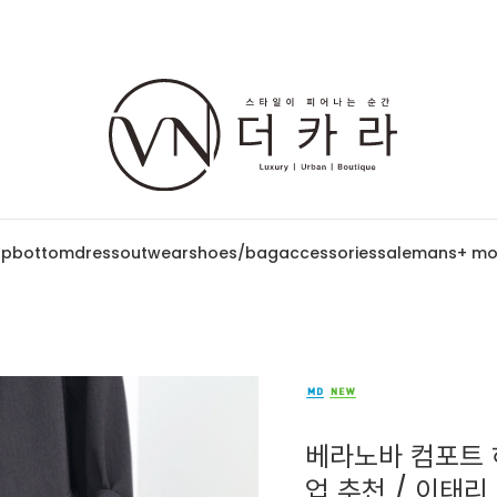
op
bottom
dress
outwear
shoes/bag
accessories
sale
mans
+ mo
베라노바 컴포트 
업 추천 / 이태