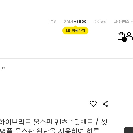
고객서비스
로그인
가입시
+5000
마이쇼핑
1초 회원가입
0
re
하이브리드 울스판 팬츠 *뒷밴드 / 셋
리 명품 울스판 원단을 사용하여 하루