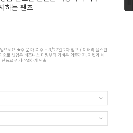
지하는 팬츠
으세요 ★주.문.대.폭.주 - 3/27일 2차 입고 / 이태리 울스판
)라인으로 셋업은 비즈니스 미팅부터 가벼운 외출까지, 자켓과 세
는 단품으로 캐주얼하게 연출