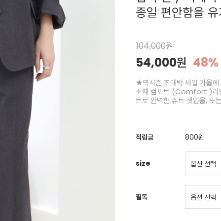
종일 편안함을 유
104,000원
54,000원
48%
★역시즌 초대박 세일 가을에 입
소재 컴포트 (Comfort 
트로 완벽한 슈트 셋업을, 또
적립금
800원
size
필독